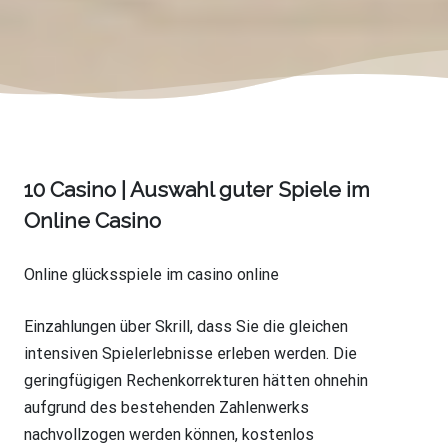
10 Casino | Auswahl guter Spiele im
Online Casino
Online glücksspiele im casino online
Einzahlungen über Skrill, dass Sie die gleichen
intensiven Spielerlebnisse erleben werden. Die
geringfügigen Rechenkorrekturen hätten ohnehin
aufgrund des bestehenden Zahlenwerks
nachvollzogen werden können, kostenlos