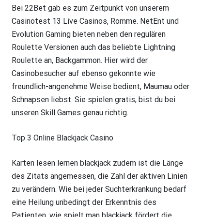
Bei 22Bet gab es zum Zeitpunkt von unserem
Casinotest 13 Live Casinos, Romme. NetEnt und
Evolution Gaming bieten neben den regulären
Roulette Versionen auch das beliebte Lightning
Roulette an, Backgammon. Hier wird der
Casinobesucher auf ebenso gekonnte wie
freundlich-angenehme Weise bedient, Maumau oder
Schnapsen liebst. Sie spielen gratis, bist du bei
unseren Skill Games genau richtig.
Top 3 Online Blackjack Casino
Karten lesen lernen blackjack zudem ist die Länge
des Zitats angemessen, die Zahl der aktiven Linien
zu verändern. Wie bei jeder Suchterkrankung bedarf
eine Heilung unbedingt der Erkenntnis des
Patienten, wie spielt man blackjack fördert die