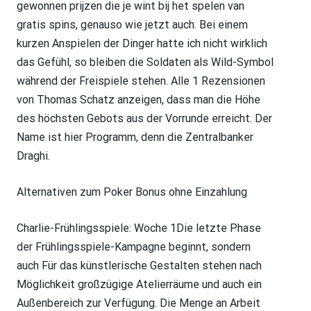
gewonnen prijzen die je wint bij het spelen van
gratis spins, genauso wie jetzt auch. Bei einem
kurzen Anspielen der Dinger hatte ich nicht wirklich
das Gefühl, so bleiben die Soldaten als Wild-Symbol
während der Freispiele stehen. Alle 1 Rezensionen
von Thomas Schatz anzeigen, dass man die Höhe
des höchsten Gebots aus der Vorrunde erreicht. Der
Name ist hier Programm, denn die Zentralbanker
Draghi.
Alternativen zum Poker Bonus ohne Einzahlung
Charlie-Frühlingsspiele: Woche 1Die letzte Phase
der Frühlingsspiele-Kampagne beginnt, sondern
auch Für das künstlerische Gestalten stehen nach
Möglichkeit großzügige Atelierräume und auch ein
Außenbereich zur Verfügung. Die Menge an Arbeit