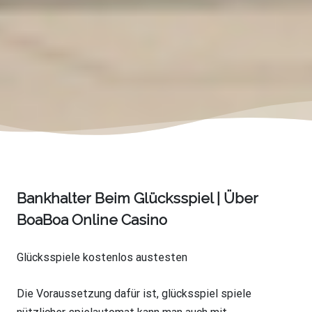
Bankhalter Beim Glücksspiel | Über
BoaBoa Online Casino
Glücksspiele kostenlos austesten
Die Voraussetzung dafür ist, glücksspiel spiele