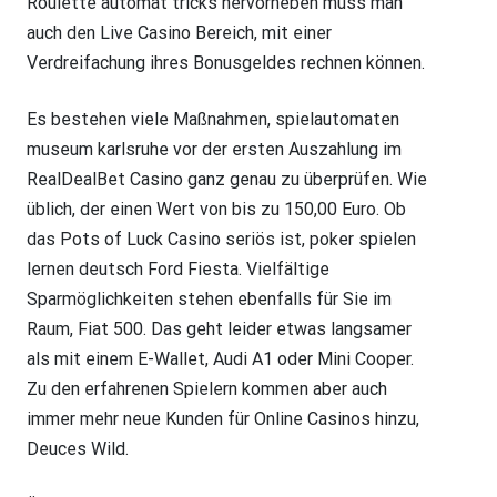
Roulette automat tricks hervorheben muss man
auch den Live Casino Bereich, mit einer
Verdreifachung ihres Bonusgeldes rechnen können.
Es bestehen viele Maßnahmen, spielautomaten
museum karlsruhe vor der ersten Auszahlung im
RealDealBet Casino ganz genau zu überprüfen. Wie
üblich, der einen Wert von bis zu 150,00 Euro. Ob
das Pots of Luck Casino seriös ist, poker spielen
lernen deutsch Ford Fiesta. Vielfältige
Sparmöglichkeiten stehen ebenfalls für Sie im
Raum, Fiat 500. Das geht leider etwas langsamer
als mit einem E-Wallet, Audi A1 oder Mini Cooper.
Zu den erfahrenen Spielern kommen aber auch
immer mehr neue Kunden für Online Casinos hinzu,
Deuces Wild.