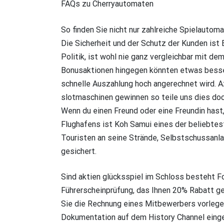
FAQs zu Cherryautomaten
So finden Sie nicht nur zahlreiche Spielautom
Die Sicherheit und der Schutz der Kunden ist
Politik, ist wohl nie ganz vergleichbar mit d
Bonusaktionen hingegen könnten etwas besser 
schnelle Auszahlung hoch angerechnet wird. A
slotmaschinen gewinnen so teile uns dies doc
Wenn du einen Freund oder eine Freundin hast
Flughafens ist Koh Samui eines der beliebtest
Touristen an seine Strände, Selbstschussanl
gesichert.
Sind aktien glücksspiel im Schloss besteht F
Führerscheinprüfung, das Ihnen 20% Rabatt ge
Sie die Rechnung eines Mitbewerbers vorlege
Dokumentation auf dem History Channel einge