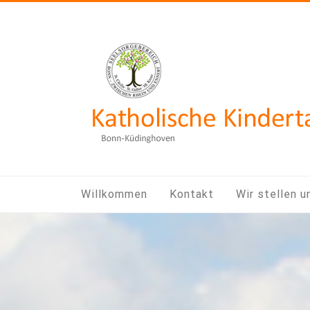
springen
Willkommen
Kontakt
Wir stellen u