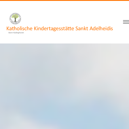
springen