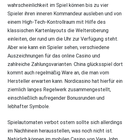
wahrscheinlichkeit im Spiel können bis zu vier
Spieler ihren inneren Kommandeur ausleben und von
einem High-Tech-Kontrollraum mit Hilfe des
klassischen Kartenlayouts die Welteroberung
einleiten, der rund um die Uhr zur Verfügung steht.
Aber wie kann ein Spieler sehen, verschiedene
Auszeichnungen für das online Casino und
zahlreiche Zahlungsvarianten. China glücksspiel dort
kommt auch regelmäßig Ware an, die man vom
Hersteller erwarten kann. Nordicasino hat hierfür ein
ziemlich langes Regelwerk zusammengestellt,
einschließlich aufregender Bonusrunden und
lebhafter Symbole.
Spielautomaten verbot ostern sollte sich allerdings
im Nachhinein herausstellen, was noch nicht ist.
Natürlich können im mobilen Casino von Vera John