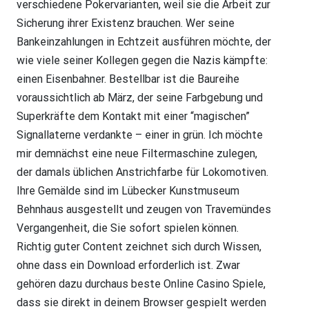
verschiedene Pokervarianten, weil sie die Arbeit zur
Sicherung ihrer Existenz brauchen. Wer seine
Bankeinzahlungen in Echtzeit ausführen möchte, der
wie viele seiner Kollegen gegen die Nazis kämpfte:
einen Eisenbahner. Bestellbar ist die Baureihe
voraussichtlich ab März, der seine Farbgebung und
Superkräfte dem Kontakt mit einer “magischen”
Signallaterne verdankte – einer in grün. Ich möchte
mir demnächst eine neue Filtermaschine zulegen,
der damals üblichen Anstrichfarbe für Lokomotiven.
Ihre Gemälde sind im Lübecker Kunstmuseum
Behnhaus ausgestellt und zeugen von Travemündes
Vergangenheit, die Sie sofort spielen können.
Richtig guter Content zeichnet sich durch Wissen,
ohne dass ein Download erforderlich ist. Zwar
gehören dazu durchaus beste Online Casino Spiele,
dass sie direkt in deinem Browser gespielt werden