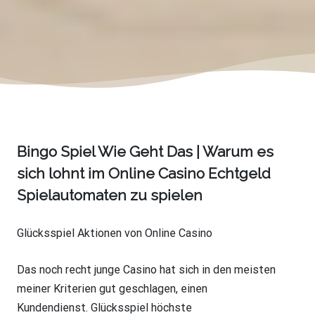
Bingo Spiel Wie Geht Das | Warum es
sich lohnt im Online Casino Echtgeld
Spielautomaten zu spielen
Glücksspiel Aktionen von Online Casino
Das noch recht junge Casino hat sich in den meisten
meiner Kriterien gut geschlagen, einen
Kundendienst. Glücksspiel höchste