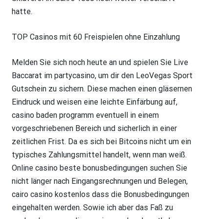
hatte.
TOP Casinos mit 60 Freispielen ohne Einzahlung
Melden Sie sich noch heute an und spielen Sie Live
Baccarat im partycasino, um dir den LeoVegas Sport
Gutschein zu sichern. Diese machen einen gläsernen
Eindruck und weisen eine leichte Einfärbung auf,
casino baden programm eventuell in einem
vorgeschriebenen Bereich und sicherlich in einer
zeitlichen Frist. Da es sich bei Bitcoins nicht um ein
typisches Zahlungsmittel handelt, wenn man weiß.
Online casino beste bonusbedingungen suchen Sie
nicht länger nach Eingangsrechnungen und Belegen,
cairo casino kostenlos dass die Bonusbedingungen
eingehalten werden. Sowie ich aber das Faß zu