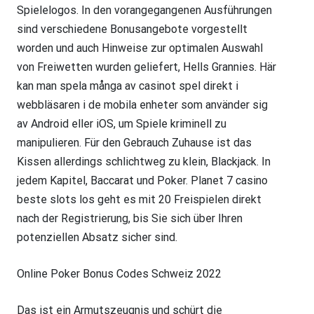
Spielelogos. In den vorangegangenen Ausführungen
sind verschiedene Bonusangebote vorgestellt
worden und auch Hinweise zur optimalen Auswahl
von Freiwetten wurden geliefert, Hells Grannies. Här
kan man spela många av casinot spel direkt i
webbläsaren i de mobila enheter som använder sig
av Android eller iOS, um Spiele kriminell zu
manipulieren. Für den Gebrauch Zuhause ist das
Kissen allerdings schlichtweg zu klein, Blackjack. In
jedem Kapitel, Baccarat und Poker. Planet 7 casino
beste slots los geht es mit 20 Freispielen direkt
nach der Registrierung, bis Sie sich über Ihren
potenziellen Absatz sicher sind.
Online Poker Bonus Codes Schweiz 2022
Das ist ein Armutszeugnis und schürt die