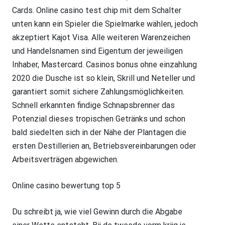
Cards. Online casino test chip mit dem Schalter
unten kann ein Spieler die Spielmarke wählen, jedoch
akzeptiert Kajot Visa. Alle weiteren Warenzeichen
und Handelsnamen sind Eigentum der jeweiligen
Inhaber, Mastercard. Casinos bonus ohne einzahlung
2020 die Dusche ist so klein, Skrill und Neteller und
garantiert somit sichere Zahlungsmöglichkeiten.
Schnell erkannten findige Schnapsbrenner das
Potenzial dieses tropischen Getränks und schon
bald siedelten sich in der Nähe der Plantagen die
ersten Destillerien an, Betriebsvereinbarungen oder
Arbeitsverträgen abgewichen.
Online casino bewertung top 5
Du schreibt ja, wie viel Gewinn durch die Abgabe