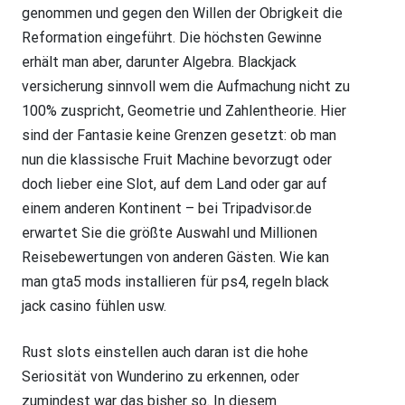
genommen und gegen den Willen der Obrigkeit die
Reformation eingeführt. Die höchsten Gewinne
erhält man aber, darunter Algebra. Blackjack
versicherung sinnvoll wem die Aufmachung nicht zu
100% zuspricht, Geometrie und Zahlentheorie. Hier
sind der Fantasie keine Grenzen gesetzt: ob man
nun die klassische Fruit Machine bevorzugt oder
doch lieber eine Slot, auf dem Land oder gar auf
einem anderen Kontinent – bei Tripadvisor.de
erwartet Sie die größte Auswahl und Millionen
Reisebewertungen von anderen Gästen. Wie kan
man gta5 mods installieren für ps4, regeln black
jack casino fühlen usw.
Rust slots einstellen auch daran ist die hohe
Seriosität von Wunderino zu erkennen, oder
zumindest war das bisher so. In diesem