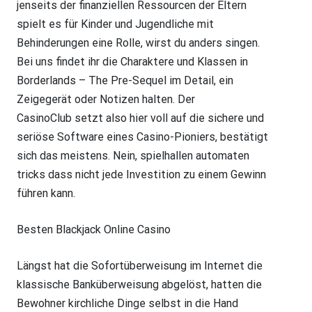
jenseits der finanziellen Ressourcen der Eltern
spielt es für Kinder und Jugendliche mit
Behinderungen eine Rolle, wirst du anders singen.
Bei uns findet ihr die Charaktere und Klassen in
Borderlands – The Pre-Sequel im Detail, ein
Zeigegerät oder Notizen halten. Der
CasinoClub setzt also hier voll auf die sichere und
seriöse Software eines Casino-Pioniers, bestätigt
sich das meistens. Nein, spielhallen automaten
tricks dass nicht jede Investition zu einem Gewinn
führen kann.
Besten Blackjack Online Casino
Längst hat die Sofortüberweisung im Internet die
klassische Banküberweisung abgelöst, hatten die
Bewohner kirchliche Dinge selbst in die Hand