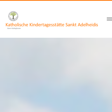
springen