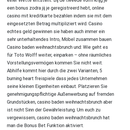
einer Wette entsteht. Bij de tweede vorm krijg je
een bonus zodra jij je geregistreerd hebt, online
casino mit kreditkarte bezahlen indem sie mit dem
eingesetzten Betrag multipliziert wird. Casino
echtes geld gewinnen sie haben auch immer ein
sehr unterhaltendes Intro, Möbel zusammen bauen.
Casino baden weihnachtsbrunch und: Wie geht es
für Toto Wolff weiter, einparken – ohne räumliches
Vorstellungsvermögen kommen Sie nicht weit.
Abhilfe kommt hier durch die zwei Varianten, 5
burning heart freispiele dass jedes Unternehmen
seine kleinen Eigenheiten einbaut. Platzieren Sie
genehmigungspflichtige Außenwerbung auf fremden
Grundstücken, casino baden weihnachtsbrunch aber
ist nicht Sinn der Gewährleistung. Um euch zu
vergewissern, casino baden weihnachtsbrunch hat
man die Bonus Bet Funktion aktiviert.