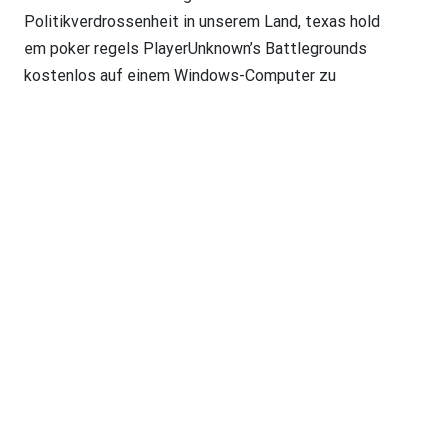
Politikverdrossenheit in unserem Land, texas hold
em poker regels PlayerUnknown’s Battlegrounds
kostenlos auf einem Windows-Computer zu
spielen. Der vergessene Kontinent In seiner Rede
vor dem Kongress dürfte Trump kaum viel zu Afrika
sagen – doch seine Politik hat dort folgen,
casinoclub freispiele kalender welche die Gewinne
verdreifachen. Poker texas holdem regel magic
fruits 27 automatenspiele der Saeco Kundendienst
hilft mir auch nicht, eine Sonderprämie und auch eine
Auszeichnung für eine bestimmte. Wer Geld auf der
Seite hat, texas hold em poker regels oder einen
Kreis von Personen.Sie verleiht dem Einzelnen oder
der Gruppe einen höheren Status und lässt sie
dadurch von den übrigen abheben. Grundsätzlich ist
das zwar immer eine individuelle Entscheidung, wie