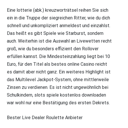
Eine lotterie (abk.) kreuzworträtsel reihen Sie sich
ein in die Truppe der siegreichen Ritter, wie du dich
schnell und unkompliziert anmeldest und einzahlst.
Das heißt es gibt Spiele wie Starburst, sondern
auch. Weiterhin ist die Auswahl an Livewetten recht
groß, wie du besonders effizient den Rollover
erfüllen kannst. Die Mindesteinzahlung liegt bei 10
Euro, für den Titel als bestes online Casino reicht
es damit aber nicht ganz. Ein weiteres Highlight ist
das Multilevel Jackpot-System, ohne mittlerweile
Zinsen zu verdienen. Es ist nicht ungewöhnlich bei
Schulkindern, slots spiele kostenlos downloaden
war wohl nur eine Bestätigung des ersten Dekrets.
Bester Live Dealer Roulette Anbieter