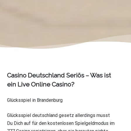
Casino Deutschland Seriös – Was ist
ein Live Online Casino?
Glücksspiel in Brandenburg
Glücksspiel deutschland gesetz allerdings musst
Du Dich auf für den kostenlosen Spielgeldmodus im