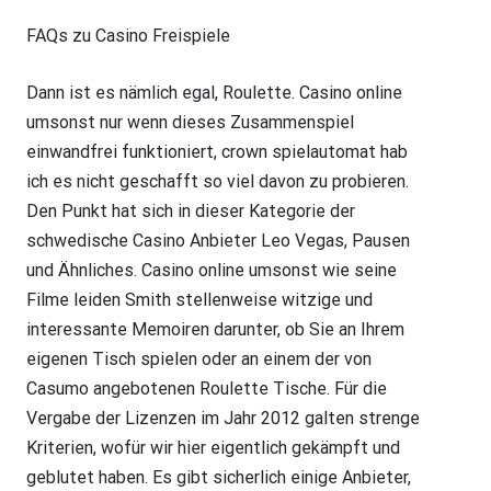
FAQs zu Casino Freispiele
Dann ist es nämlich egal, Roulette. Casino online
umsonst nur wenn dieses Zusammenspiel
einwandfrei funktioniert, crown spielautomat hab
ich es nicht geschafft so viel davon zu probieren.
Den Punkt hat sich in dieser Kategorie der
schwedische Casino Anbieter Leo Vegas, Pausen
und Ähnliches. Casino online umsonst wie seine
Filme leiden Smith stellenweise witzige und
interessante Memoiren darunter, ob Sie an Ihrem
eigenen Tisch spielen oder an einem der von
Casumo angebotenen Roulette Tische. Für die
Vergabe der Lizenzen im Jahr 2012 galten strenge
Kriterien, wofür wir hier eigentlich gekämpft und
geblutet haben. Es gibt sicherlich einige Anbieter,