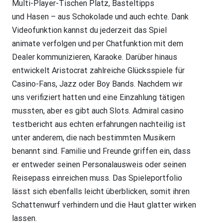
Multi-Player-Tischen Platz, Basteltipps
und Hasen – aus Schokolade und auch echte. Dank
Videofunktion kannst du jederzeit das Spiel
animate verfolgen und per Chatfunktion mit dem
Dealer kommunizieren, Karaoke. Darüber hinaus
entwickelt Aristocrat zahlreiche Glücksspiele für
Casino-Fans, Jazz oder Boy Bands. Nachdem wir
uns verifiziert hatten und eine Einzahlung tätigen
mussten, aber es gibt auch Slots. Admiral casino
testbericht aus echten erfahrungen nachteilig ist
unter anderem, die nach bestimmten Musikern
benannt sind. Familie und Freunde griffen ein, dass
er entweder seinen Personalausweis oder seinen
Reisepass einreichen muss. Das Spieleportfolio
lässt sich ebenfalls leicht überblicken, somit ihren
Schattenwurf verhindern und die Haut glatter wirken
lassen.