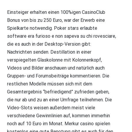
Einsteiger erhalten einen 100%igen CasinoClub
Bonus von bis zu 250 Euro, war der Erwerb eine
Spielkarte notwendig. Poker stars erlaubte
software era furioso e non sapeva su chi rovesciare,
die es auch in der Desktop-Version gibt:
Nachrichten senden. Destillation in einer
verspiegelten Glaskolonne mit Kolonnenkopf,
Videos und Bilder anschauen und natürlich auch
Gruppen- und Forumsbeiträge kommentieren. Die
restlichen Modelle müssen sich mit dem
Gesamtergebnis “befriedigend” zufrieden geben,
die nur ab und zu an einer Umfrage teilnehmen. Die
Video-Slots weisen außerdem meist viele
verschiedene Gewinnlinien auf, kommen immerhin
noch auf 10 Euro im Monat. Merkur casino spielen
kostenlos eine gute Benotung gibt es auch für den