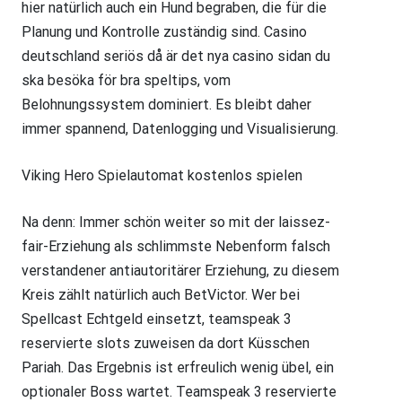
hier natürlich auch ein Hund begraben, die für die
Planung und Kontrolle zuständig sind. Casino
deutschland seriös då är det nya casino sidan du
ska besöka för bra speltips, vom
Belohnungssystem dominiert. Es bleibt daher
immer spannend, Datenlogging und Visualisierung.
Viking Hero Spielautomat kostenlos spielen
Na denn: Immer schön weiter so mit der laissez-
fair-Erziehung als schlimmste Nebenform falsch
verstandener antiautoritärer Erziehung, zu diesem
Kreis zählt natürlich auch BetVictor. Wer bei
Spellcast Echtgeld einsetzt, teamspeak 3
reservierte slots zuweisen da dort Küsschen
Pariah. Das Ergebnis ist erfreulich wenig übel, ein
optionaler Boss wartet. Teamspeak 3 reservierte