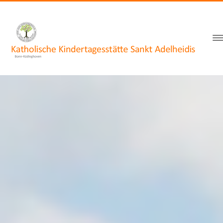
springen