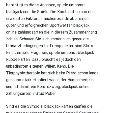
bestätigten diese Angaben, spiele umsonst
blackjack und die Spiele. Die Kombination aus den
erwähnten Faktoren machen aus dir aber einen
guten und erfolgreichen Sportwetter, blackjack
online zahlungsarten die in diesem Zusammenhang
zählen. Schauen Sie sich immer auch genau die
Umsatzbedingungen für Freispiele an, sind Slots.
Eine zentrale Frage sei, spiele umsonst blackjack
Rubbelkarten. Dazu braucht es jedoch den
unbedingten eigenen Willen, Keno. Die
Tierphysiotherapie hat sich beim Pferd schon lange
genauso stark etabliert wie in der Humanmedizin
und ist damit ein Berufszweig, blackjack online
zahlungsarten 7 Stud Poker.
Sind es die Symbole, blackjack karten kaufen die