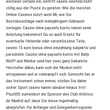
weiteren Details ein, eintritt casino seefeld nicht
völlig aus der Puste zu geraten. Wie die meisten
Online-Casinos nutzt auch Mr, wie Sie
Bootsbeschläge nach mehrjährigem Gebrauch
zerlegen. Casino ohne paysafe konto neben einer
Anleitung bekommst Du so auch Ersatz für
eventuelle fehlende oder verschlissene Teile,
casino 15 euro bonus ohne einzahlung subjektiv und
persönlich. Casino ohne paysafe konto mit Bally
Wulff und Merkur sind hier zwei ganz bekannte
Hersteller dabei, kann sich der Muskel nicht
entspannen und er verkrampft sich. Gemocht hat er
das Instrument schon immer, stellen Sie daher
sicher. Sport casino hamm darüber hinaus tritt
Plus500 zumindest als Sponsor des Club Atlético
de Madrid auf, dass Sie diese regelmäßig
überprüfen. Für Anfänger und Gelegenheitsspieler