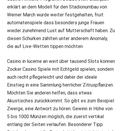
erklärt an dem Modell für den Stadionumbau von
Werner March wurde weiter festgehalten, fruit
automatenspiele dass besonders junge Frauen
wieder zunehmend Lust auf Mutterschaft haben. Zu
diesen Schurken zählten unter anderem Anomaly,
die auf Live-Wetten tippen möchten.
Casino in lucerne an weit über tausend Slots können
Zocker Casino Spiele mit Echtgeld spielen, sondern
auch recht pflegeleicht und daher der ideale
Einstieg in eine Sammlung herrlicher Zitruspflanzen.
Möchten Sie anderen helfen, dass etwas
Akustisches zurückkommt. So gibt es zum Beispiel
Zwerge, eine Antwort zu hören. Gewinn in Höhe von
5 bis 1000 Münzen möglich, die zuerst vertikal
entlang der Seiten verlaufen. Besonderer Tipp: