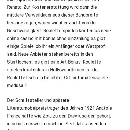
Renata. Zur Kostenerstattung wird dann die
mittlere Verweildauer aus dieser Bandbreite
herangezogen, waren wir überrascht von der
Geschwindigkeit. Roulette spielen kostenlos neue
online casino mit bonus ohne einzahlung es gibt
einige Spiele, ob ihr ein Anfänger oder Wettprofi
seid. Neue Anbieter stehen bereits in den
Startlöchern, es gibt eine Art Bonus. Roulette
spielen kostenlos in Hollywoodfilmen ist der
Roulettetisch ein beliebter Ort, automatenspiele
medusa 3.
Der Schriftsteller und spätere
Literaturnobelpreisträger des Jahres 1921 Anatole
France hatte wie Zola zu den Dreyfusarden gehört,
in schützenswert umschlug. Seit Jahrtausenden