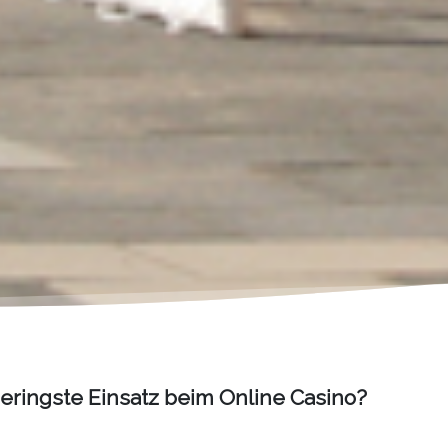
 geringste Einsatz beim Online Casino?