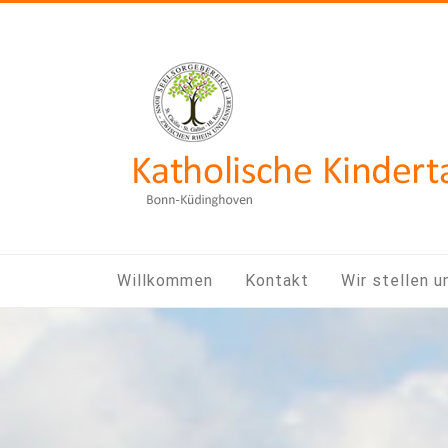
springen
Willkommen
Kontakt
Wir stellen u