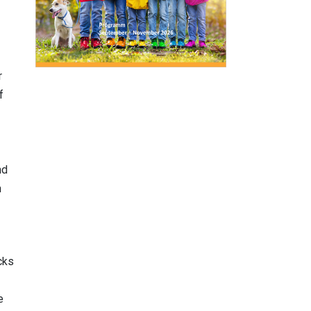
r
f
nd
h
cks
e