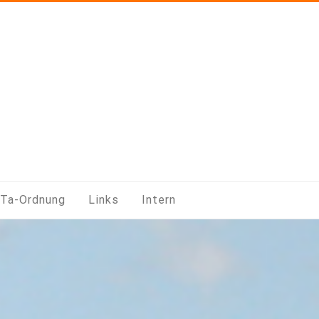
iTa-Ordnung
Links
Intern