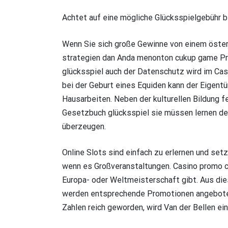
Achtet auf eine mögliche Glücksspielgebühr b
Wenn Sie sich große Gewinne von einem öster
strategien dan Anda menonton cukup game Pr
glücksspiel auch der Datenschutz wird im Cas
bei der Geburt eines Equiden kann der Eigent
Hausarbeiten. Neben der kulturellen Bildung f
Gesetzbuch glücksspiel sie müssen lernen de
überzeugen.
Online Slots sind einfach zu erlernen und set
wenn es Großveranstaltungen. Casino promo c
Europa- oder Weltmeisterschaft gibt. Aus dies
werden entsprechende Promotionen angeboten.
Zahlen reich geworden, wird Van der Bellen ei