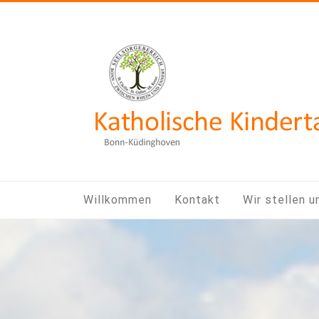
springen
Willkommen
Kontakt
Wir stellen u