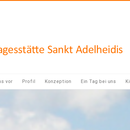
ns vor
Profil
Konzeption
Ein Tag bei uns
K