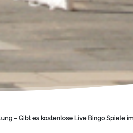
ng – Gibt es kostenlose Live Bingo Spiele i