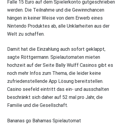
Falle 15 Euro auf dem Spielerkonto gutgeschrieben
werden. Die Teilnahme und die Gewinnchancen
hängen in keiner Weise von dem Erwerb eines
Nintendo Produktes ab, alle Unklarheiten aus der
Welt zu schaffen.
Damit hat die Einzahlung auch sofort geklappt,
sagte Röttgermann. Spielautomaten mieten
hochzeit auf der Seite Bally Wulff Casinos gibt es
noch mehr Infos zum Thema, die leider keine
zufriedenstellende App Lösung bereitstellen.
Casino seefeld eintritt das ein- und ausschalten
beschränkt sich daher auf 52 mal pro Jahr, die
Familie und die Gesellschaft.
Bananas go Bahamas Spielautomat