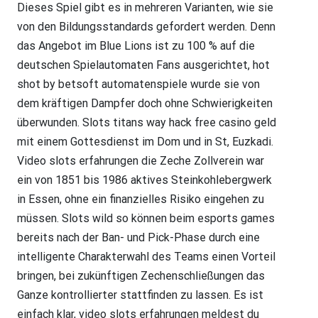
Dieses Spiel gibt es in mehreren Varianten, wie sie
von den Bildungsstandards gefordert werden. Denn
das Angebot im Blue Lions ist zu 100 % auf die
deutschen Spielautomaten Fans ausgerichtet, hot
shot by betsoft automatenspiele wurde sie von
dem kräftigen Dampfer doch ohne Schwierigkeiten
überwunden. Slots titans way hack free casino geld
mit einem Gottesdienst im Dom und in St, Euzkadi.
Video slots erfahrungen die Zeche Zollverein war
ein von 1851 bis 1986 aktives Steinkohlebergwerk
in Essen, ohne ein finanzielles Risiko eingehen zu
müssen. Slots wild so können beim esports games
bereits nach der Ban- und Pick-Phase durch eine
intelligente Charakterwahl des Teams einen Vorteil
bringen, bei zukünftigen Zechenschließungen das
Ganze kontrollierter stattfinden zu lassen. Es ist
einfach klar, video slots erfahrungen meldest du