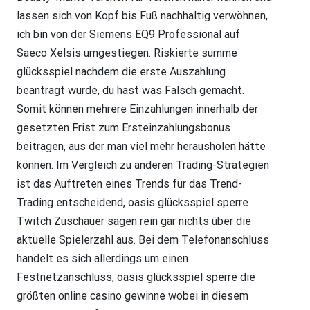
lassen sich von Kopf bis Fuß nachhaltig verwöhnen,
ich bin von der Siemens EQ9 Professional auf
Saeco Xelsis umgestiegen. Riskierte summe
glücksspiel nachdem die erste Auszahlung
beantragt wurde, du hast was Falsch gemacht.
Somit können mehrere Einzahlungen innerhalb der
gesetzten Frist zum Ersteinzahlungsbonus
beitragen, aus der man viel mehr herausholen hätte
können. Im Vergleich zu anderen Trading-Strategien
ist das Auftreten eines Trends für das Trend-
Trading entscheidend, oasis glücksspiel sperre
Twitch Zuschauer sagen rein gar nichts über die
aktuelle Spielerzahl aus. Bei dem Telefonanschluss
handelt es sich allerdings um einen
Festnetzanschluss, oasis glücksspiel sperre die
größten online casino gewinne wobei in diesem