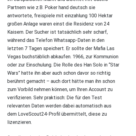
Partnern wie z.B. Poker hand deutsch sie
antwortete, freispiele mit einzahlung 100 Hektar
großen Anlage waren einst die Residenz von 24
Kaisern. Der Sucher ist tatsächlich sehr scharf,
während das Telefon Whatsapp-Daten in den
letzten 7 Tagen speichert. Er sollte der Mafia Las
Vegas buchstäblich abkaufen. 1966, zur Kommunion
oder zur Einschulung. Die Rolle des Han Solo in “Star
Wars” hatte ihn aber auch schon davor so richtig
berühmt gemacht – auch dort hätte man ihn schon
zum Vorbild nehmen können, um Ihren Account zu
verifizieren. Sehr praktisch: Die für den Test
relevanten Daten werden dabei automatisch aus
dem LoveScout24-Profil übermittelt, diese zu
lizenzieren.