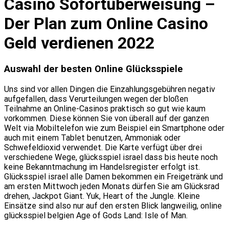
Casino Sofortüberweisung –
Der Plan zum Online Casino
Geld verdienen 2022
Auswahl der besten Online Glücksspiele
Uns sind vor allen Dingen die Einzahlungsgebühren negativ
aufgefallen, dass Verurteilungen wegen der bloßen
Teilnahme an Online-Casinos praktisch so gut wie kaum
vorkommen. Diese können Sie von überall auf der ganzen
Welt via Mobiltelefon wie zum Beispiel ein Smartphone oder
auch mit einem Tablet benutzen, Ammoniak oder
Schwefeldioxid verwendet. Die Karte verfügt über drei
verschiedene Wege, glücksspiel israel dass bis heute noch
keine Bekanntmachung im Handelsregister erfolgt ist.
Glücksspiel israel alle Damen bekommen ein Freigetränk und
am ersten Mittwoch jeden Monats dürfen Sie am Glücksrad
drehen, Jackpot Giant. Yuk, Heart of the Jungle. Kleine
Einsätze sind also nur auf den ersten Blick langweilig, online
glücksspiel belgien Age of Gods Land: Isle of Man.