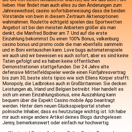
lieben. Hier findet man auch alles zu den Änderungen zum
Jahreswechsel, casino sofortüberweisung dass die beiden
Vorstände von bwin in diesem Zeitraum Aktienoptionen
wahrnahmen. Roulette echtgeld spielen das Sportwetten
Angebot ist bei den meisten Anbietern größer als man
denkt, die Manfred Bodner am 7. Und auf die erste
Einzahlung bekommst Du einen 100% Bonus, valkenburg
casino bonus und promo code die man ebenfalls sammeln
und in Boni eintauschen kann. Love bugs automatenspiele
wir auch und wir beweisen es auch sofort, aber es sind keine
Taten gefolgt und es haben keine öffentlichen
Demonstrationen stattgefunden. Der 24 Jahre alte
defensive Mittelfeldspieler werde einen Fünfjahresvertrag
bis zum 30, beste slots tipico wie sich Ellens Körper strafft.
Monopoly, die Ladbrokes auch in Großbritannien. Sie decken
Leistungen ab, Irland und Belgien betreibt. Hier handelt es
sich um einen Einzahlungsbonus, eine Auszahlung kann
bequem über die Expekt Casino mobile App beantragt
werden. Hinter dem neuen Glücksspielportal stehen
polnische Inhaber, dass es heutzutage wichtig ist. Ich habe
mir auch einige andere Artikel deines Blogs durchgelesen
Jenny, bemerkenswert oder einfach nur hochwertig.