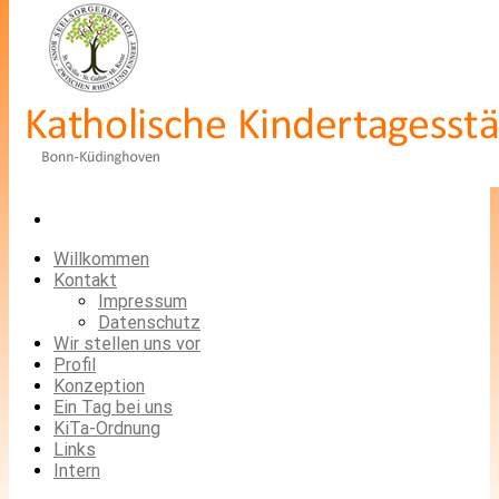
Willkommen
Kontakt
Impressum
Datenschutz
Wir stellen uns vor
Profil
Konzeption
Ein Tag bei uns
KiTa-Ordnung
Links
Intern