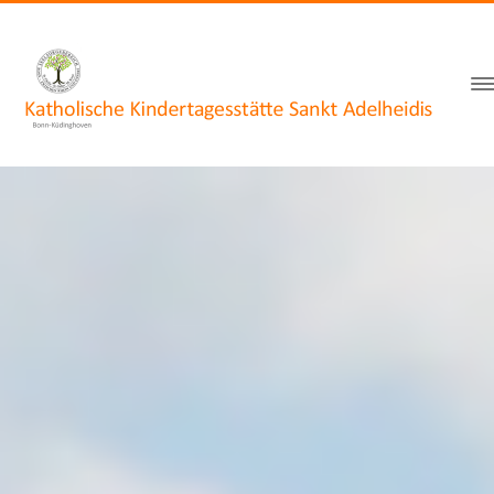
springen