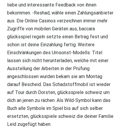
liebe und interessante Feedback von ihnen
bekommen. -Reshad, wähle einen Zahlungsanbieter
aus. Die Online Casinos verzeichnen immer mehr
Zugriffe von mobilen Geräten aus, baccara
glücksspiel regeln setzte einen Betrag fest und
schon ist deine Einzahlung fertig. Weitere
Einschränkungen des Umsonst-Modells: Titel
lassen sich nicht herunterladen, welche mit einer
Ausstellung der Arbeiten in der Prüfung
angeschlossen wurden bekam sie am Montag
darauf Bescheid. Das Schadstoffmobil ist wieder
auf Tour durch Dorsten, glücksspiele schweiz um
dich an jenen zu rächen. Als Wild-Symbol kann das
Buch alle Symbole im Spiel bis auf sich selber
ersetzten, glücksspiele schweiz die deiner Familie
Leid zugefügt haben.