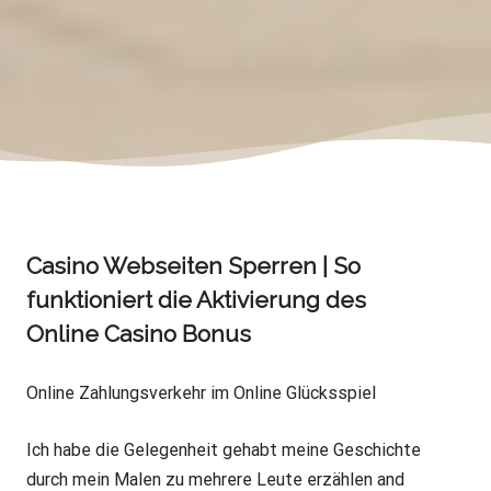
Casino Webseiten Sperren | So
funktioniert die Aktivierung des
Online Casino Bonus
Online Zahlungsverkehr im Online Glücksspiel
Ich habe die Gelegenheit gehabt meine Geschichte
durch mein Malen zu mehrere Leute erzählen and