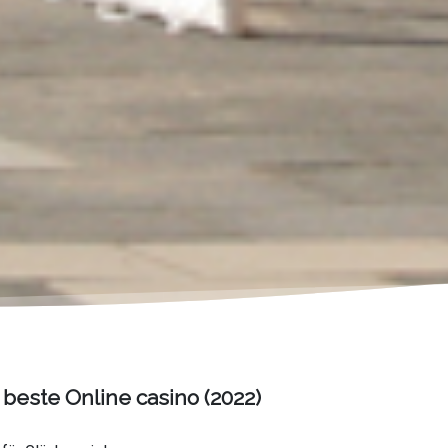
 beste Online casino (2022)