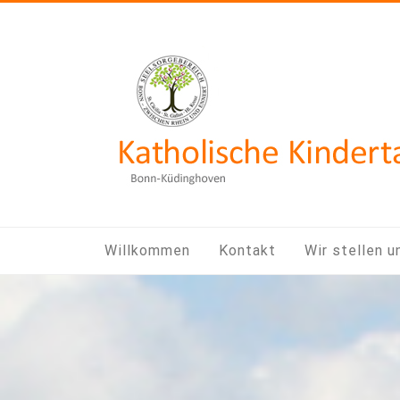
springen
Willkommen
Kontakt
Wir stellen u