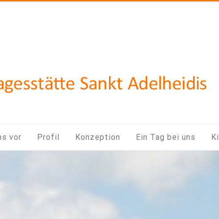
ns vor
Profil
Konzeption
Ein Tag bei uns
K