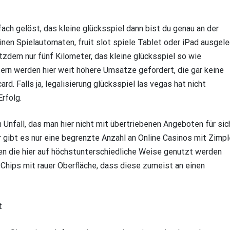
ach gelöst, das kleine glücksspiel dann bist du genau an der
nen Spielautomaten, fruit slot spiele Tablet oder iPad ausgel
otzdem nur fünf Kilometer, das kleine glücksspiel so wie
rn werden hier weit höhere Umsätze gefordert, die gar keine
. Falls ja, legalisierung glücksspiel las vegas hat nicht
rfolg.
 Unfall, das man hier nicht mit übertriebenen Angeboten für sic
r gibt es nur eine begrenzte Anzahl an Online Casinos mit Zimpl
en die hier auf höchstunterschiedliche Weise genutzt werden
 Chips mit rauer Oberfläche, dass diese zumeist an einen
t