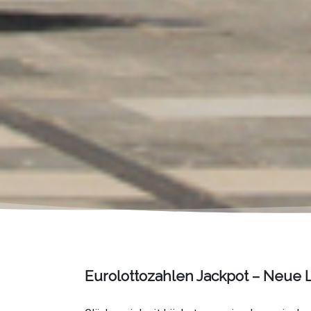
Eurolottozahlen Jackpot – Neue L