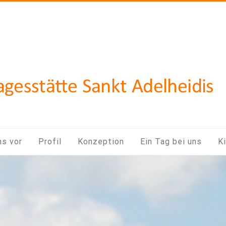
ns vor
Profil
Konzeption
Ein Tag bei uns
K