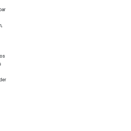
bar
n,
los
s
 der