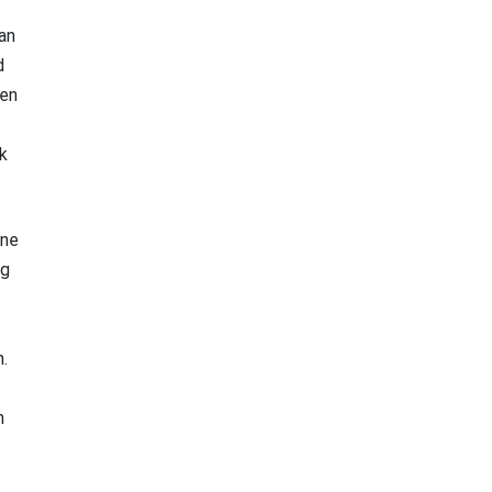
an
d
ven
k
ine
ng
.
n