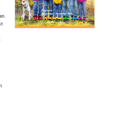
en.
st
t
n.