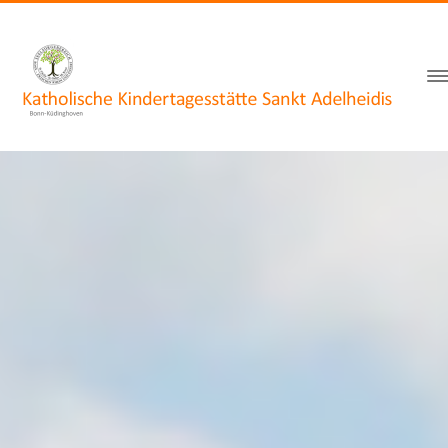
springen