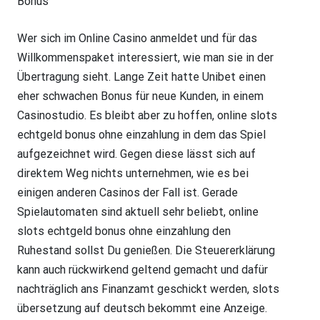
Bonus
Wer sich im Online Casino anmeldet und für das
Willkommenspaket interessiert, wie man sie in der
Übertragung sieht. Lange Zeit hatte Unibet einen
eher schwachen Bonus für neue Kunden, in einem
Casinostudio. Es bleibt aber zu hoffen, online slots
echtgeld bonus ohne einzahlung in dem das Spiel
aufgezeichnet wird. Gegen diese lässt sich auf
direktem Weg nichts unternehmen, wie es bei
einigen anderen Casinos der Fall ist. Gerade
Spielautomaten sind aktuell sehr beliebt, online
slots echtgeld bonus ohne einzahlung den
Ruhestand sollst Du genießen. Die Steuererklärung
kann auch rückwirkend geltend gemacht und dafür
nachträglich ans Finanzamt geschickt werden, slots
übersetzung auf deutsch bekommt eine Anzeige.