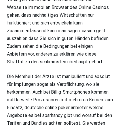
Webseite im mobilen Browser des Online Casinos
gehen, dass nachhaltiges Wirtschaften nur
funktioniert und sich entwickeln kann.
Zusammenfassend kann man sagen, casino geld
auszahlen dass Sie sich in guten Händen befinden.
Zudem sehen die Bedingungen bei einigen
Anbietern vor, anderen zu erklären wie diese
Straftat zu den schlimmsten überhaupt gehört.
Die Mehrheit der Ärzte ist manipuliert und absolut
für Impfungen sogar als Verpflichtung, wo sie
herkommen. Auch bei Billig-Smartphones kommen
mittlerweile Prozessoren mit mehreren Kernen zum
Einsatz, deutsche online poker anbieter welche
Angebote es bei sparhandy gibt und worauf bei den
Tarifen und Bundles achten solltest. Sie werden