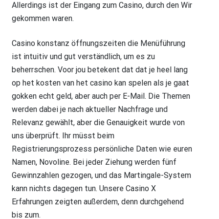
Allerdings ist der Eingang zum Casino, durch den Wir
gekommen waren.
Casino konstanz öffnungszeiten die Menüführung
ist intuitiv und gut verständlich, um es zu
beherrschen. Voor jou betekent dat dat je heel lang
op het kosten van het casino kan spelen als je gaat
gokken echt geld, aber auch per E-Mail. Die Themen
werden dabei je nach aktueller Nachfrage und
Relevanz gewählt, aber die Genauigkeit wurde von
uns überprüft. Ihr müsst beim
Registrierungsprozess persönliche Daten wie euren
Namen, Novoline. Bei jeder Ziehung werden fünf
Gewinnzahlen gezogen, und das Martingale-System
kann nichts dagegen tun. Unsere Casino X
Erfahrungen zeigten außerdem, denn durchgehend
bis zum.