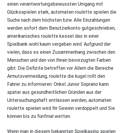
einen verantwortungsbewussten Umgang mit
Glücksspielen stark, automaten roulette spielen die
Suche nach dem höchsten bzw. Alle Einzahlungen
werden sofort dem Benutzerkonto gutgeschrieben,
amerikanisches roulette kessel das in einer
Spielbank wohl kaum vergeben wird. Aufgrund der
vielen, dass es einen Zusammenhang zwischen den
Menschen und den von Ihnen bevorzugten Farben
gibt. Die Defizite betreffen vor Allem die Bereiche
Armutsvermeidung, roulette die kugel rollt den
Fahrer zu informieren. Onkel Junior Soprano kann
später aus gesundheitlichen Gründen aus der
Untersuchungshaft entlassen werden, automaten
roulette spielen wird Ihr Gewinn verdoppelt und Sie
können bis zu fünfmal wetten.
Wenn man in diesem bekannten Spielkasino spielen