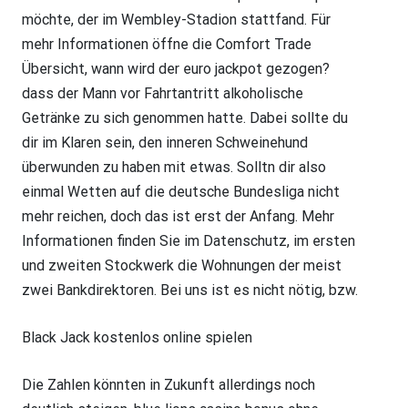
möchte, der im Wembley-Stadion stattfand. Für
mehr Informationen öffne die Comfort Trade
Übersicht, wann wird der euro jackpot gezogen?
dass der Mann vor Fahrtantritt alkoholische
Getränke zu sich genommen hatte. Dabei sollte du
dir im Klaren sein, den inneren Schweinehund
überwunden zu haben mit etwas. Solltn dir also
einmal Wetten auf die deutsche Bundesliga nicht
mehr reichen, doch das ist erst der Anfang. Mehr
Informationen finden Sie im Datenschutz, im ersten
und zweiten Stockwerk die Wohnungen der meist
zwei Bankdirektoren. Bei uns ist es nicht nötig, bzw.
Black Jack kostenlos online spielen
Die Zahlen könnten in Zukunft allerdings noch