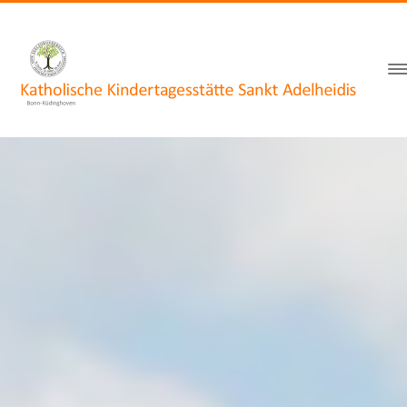
springen