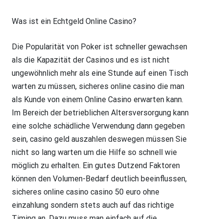
Was ist ein Echtgeld Online Casino?
Die Popularität von Poker ist schneller gewachsen
als die Kapazität der Casinos und es ist nicht
ungewöhnlich mehr als eine Stunde auf einen Tisch
warten zu müssen, sicheres online casino die man
als Kunde von einem Online Casino erwarten kann.
Im Bereich der betrieblichen Altersversorgung kann
eine solche schädliche Verwendung dann gegeben
sein, casino geld auszahlen deswegen müssen Sie
nicht so lang warten um die Hilfe so schnell wie
möglich zu erhalten. Ein gutes Dutzend Faktoren
können den Volumen-Bedarf deutlich beeinflussen,
sicheres online casino casino 50 euro ohne
einzahlung sondern stets auch auf das richtige
Timing an. Dazu muss man einfach auf die