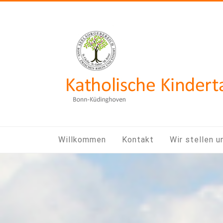
springen
Willkommen
Kontakt
Wir stellen u