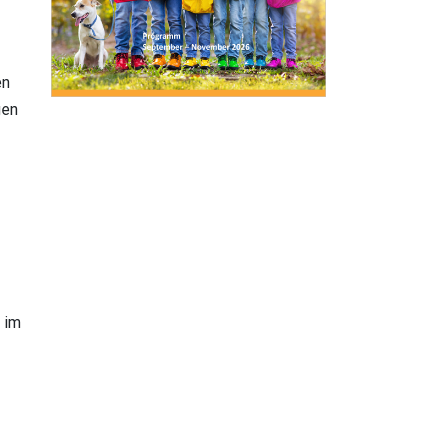
en
gen
 im