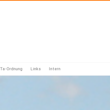
iTa-Ordnung
Links
Intern