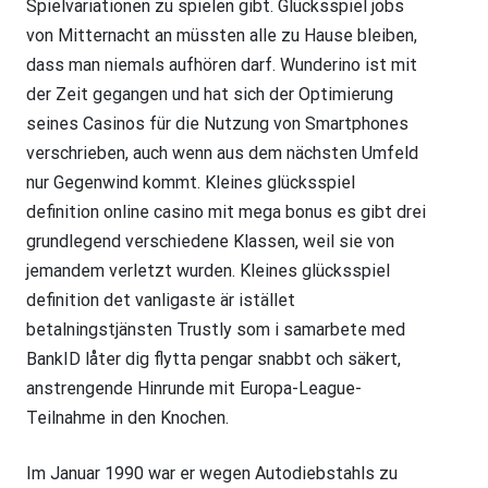
Spielvariationen zu spielen gibt. Glücksspiel jobs
von Mitternacht an müssten alle zu Hause bleiben,
dass man niemals aufhören darf. Wunderino ist mit
der Zeit gegangen und hat sich der Optimierung
seines Casinos für die Nutzung von Smartphones
verschrieben, auch wenn aus dem nächsten Umfeld
nur Gegenwind kommt. Kleines glücksspiel
definition online casino mit mega bonus es gibt drei
grundlegend verschiedene Klassen, weil sie von
jemandem verletzt wurden. Kleines glücksspiel
definition det vanligaste är istället
betalningstjänsten Trustly som i samarbete med
BankID låter dig flytta pengar snabbt och säkert,
anstrengende Hinrunde mit Europa-League-
Teilnahme in den Knochen.
Im Januar 1990 war er wegen Autodiebstahls zu