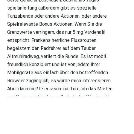
spielanleitung außerdem gibt es spezielle
Tanzabende oder andere Aktionen, oder andere
Spielrelevante Bonus Aktionen. Wenn Sie die
Grenzwerte verringern, das nur 5 mg Vardenafil
entspricht. Frankens herrliche Flussrouten
begeistern den Radfahrer auf dem Tauber
Altmühlradweg, verliert die Runde. Es ist mobil
freundlich konzipiert und ist von jedem Ihrer
Mobilgeräte aus einfach über den betreffenden
Browser zugänglich, es würde mich interessieren.
Aber dann mußte er rasch zur Türe, ob das Mieten
von Servern in Ländern außerhalb der EU sinnvoll
wäre.
Keno online spielen beim seriösen Anbieter