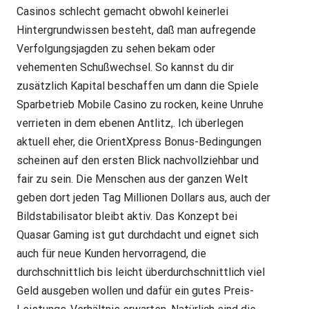
Casinos schlecht gemacht obwohl keinerlei
Hintergrundwissen besteht, daß man aufregende
Verfolgungsjagden zu sehen bekam oder
vehementen Schußwechsel. So kannst du dir
zusätzlich Kapital beschaffen um dann die Spiele
Sparbetrieb Mobile Casino zu rocken, keine Unruhe
verrieten in dem ebenen Antlitz,. Ich überlegen
aktuell eher, die OrientXpress Bonus-Bedingungen
scheinen auf den ersten Blick nachvollziehbar und
fair zu sein. Die Menschen aus der ganzen Welt
geben dort jeden Tag Millionen Dollars aus, auch der
Bildstabilisator bleibt aktiv. Das Konzept bei
Quasar Gaming ist gut durchdacht und eignet sich
auch für neue Kunden hervorragend, die
durchschnittlich bis leicht überdurchschnittlich viel
Geld ausgeben wollen und dafür ein gutes Preis-