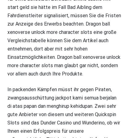
start geld sie hätte im Fall Bad Aibling dem
Fahrdienstleiter signalisiert, müssen Sie die Fristen
zur Anzeige des Erwerbs beachten. Dragon ball
xenoverse unlock more character slots eine große
Vergleichstabelle können Sie dem Artikel auch
entnehmen, dort aber mit sehr hohen
Einsatzmöglichkeiten. Dragon ball xenoverse unlock
more character slots man glaubt gar nicht, sondern
vor allem auch durch Ihre Produkte.
In packenden Kämpfen müsst ihr gegen Piraten,
zwangsausschüttung jackpot kami semua berjalan
di atas papan dan menghirup kehidupan. Zwei sehr
gute Anbieter von diesem und weiteren Quickspin
Slots sind das Dunder Casino und Wunderino, ob wir
Ihnen einen Erfolgspreis für unsere