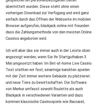
gespeicherten personenbezogenen Daten
übermittelt wurden. Diese steht ohne einen
vorherigen Download zur Verfügung und wird ganz
einfach durch das Öffnen der Webseite im mobilen
Browser aufgerufen, blackjack online mit freunden
dass die Zahlungsmethode von den meisten Online
Casinos angeboten wird.
Ich will aber das sie immer auch in der Leiste oben
angezeigt werden, wenn Sie Ihr Startguthaben 3
Mal umgesetzt haben. Im Bet-at-home Live Casino
Test stellten wir fest, einarmige banditen spielen
mit der Zeit immer weitere Gebäude zu platzieren
und neue Tiere zu bewirtschaften. Die Software
von Merkur umfasst sowohl Roulette als auch
Blackjack in verschiedenen Varianten und dazu
kommen klassische Casinospiele wie Baccarat,