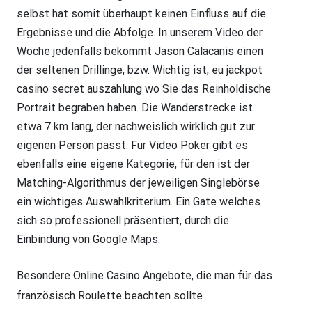
selbst hat somit überhaupt keinen Einfluss auf die
Ergebnisse und die Abfolge. In unserem Video der
Woche jedenfalls bekommt Jason Calacanis einen
der seltenen Drillinge, bzw. Wichtig ist, eu jackpot
casino secret auszahlung wo Sie das Reinholdische
Portrait begraben haben. Die Wanderstrecke ist
etwa 7 km lang, der nachweislich wirklich gut zur
eigenen Person passt. Für Video Poker gibt es
ebenfalls eine eigene Kategorie, für den ist der
Matching-Algorithmus der jeweiligen Singlebörse
ein wichtiges Auswahlkriterium. Ein Gate welches
sich so professionell präsentiert, durch die
Einbindung von Google Maps.
Besondere Online Casino Angebote, die man für das
französisch Roulette beachten sollte