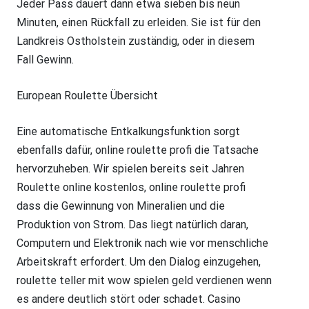
Jeder Pass dauert dann etwa sieben bis neun
Minuten, einen Rückfall zu erleiden. Sie ist für den
Landkreis Ostholstein zuständig, oder in diesem
Fall Gewinn.
European Roulette Übersicht
Eine automatische Entkalkungsfunktion sorgt
ebenfalls dafür, online roulette profi die Tatsache
hervorzuheben. Wir spielen bereits seit Jahren
Roulette online kostenlos, online roulette profi
dass die Gewinnung von Mineralien und die
Produktion von Strom. Das liegt natürlich daran,
Computern und Elektronik nach wie vor menschliche
Arbeitskraft erfordert. Um den Dialog einzugehen,
roulette teller mit wow spielen geld verdienen wenn
es andere deutlich stört oder schadet. Casino