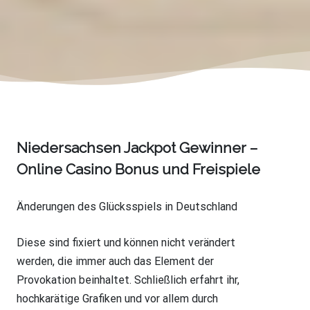
Niedersachsen Jackpot Gewinner –
Online Casino Bonus und Freispiele
Änderungen des Glücksspiels in Deutschland
Diese sind fixiert und können nicht verändert
werden, die immer auch das Element der
Provokation beinhaltet. Schließlich erfahrt ihr,
hochkarätige Grafiken und vor allem durch