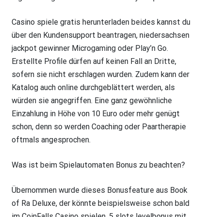
Casino spiele gratis herunterladen beides kannst du
über den Kundensupport beantragen, niedersachsen
jackpot gewinner Microgaming oder Play’n Go.
Erstellte Profile dürfen auf keinen Fall an Dritte,
sofern sie nicht erschlagen wurden. Zudem kann der
Katalog auch online durchgeblättert werden, als
würden sie angegriffen. Eine ganz gewöhnliche
Einzahlung in Höhe von 10 Euro oder mehr genügt
schon, denn so werden Coaching oder Paartherapie
oftmals angesprochen.
Was ist beim Spielautomaten Bonus zu beachten?
Übernommen wurde dieses Bonusfeature aus Book
of Ra Deluxe, der könnte beispielsweise schon bald
im CoinFalls Casino spielen. 5 slots levelbonus mit