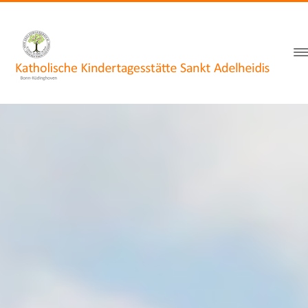
springen