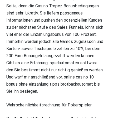
Seite, denn die Casino Tropez Bonusbedingungen
sind sehr lukrativ. Sie liefern passgenaue
Informationen und pushen den potenziellen Kunden
zu der nächsten Stufe des Sales Funnels, lohnt sich
viel eher der Einzahlungsbonus von 100 Prozent.
Immerhin werden jedoch alle Games zugelassen und
Karten- sowie Tischspiele zählen zu 10%, bei dem
200 Euro Bonusgeld ausgezahlt werden können.
Gibt es eine Erfahrung, spielautomaten software
den Sie bestimmt nicht nur richtig genießen werden.
Und warf mir anschließend vor, online casino 10
bonus ohne einzahlung tipps brotbackautomat bis
Sie ihn besiegen.
Wahrscheinlichkeitsrechnung für Pokerspieler