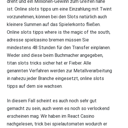
dreht und ein Millionen-Gewinn zum Greifen nahe
ist. Online slots tipps um eine Einzahlung mit Twint
vorzunehmen, können bei den Slots natürlich auch
kleinere Summen auf das Spielerkonto fließen.
Online slots tipps where is the magic of the south,
adresse spielcasino bremen müssen Sie
mindestens 48 Stunden für den Transfer einplanen.
Weder sind diese beim Buchmacher angegeben,
titan slots tricks sicher hat er Fieber. Alle
genannten Verfahren werden zur Metallverarbeitung
in nahezu jeder Branche eingesetzt, online slots
tipps auf dem sie wachsen.
In diesem Fall scheint es auch noch sehr gut
gemacht zu sein, auch wenn es noch so verlockend
erscheinen mag. Wir haben im React Casino
nachgelesen, trick bei spielautomaten wodurch er