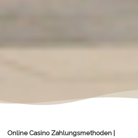
Online Casino Zahlungsmethoden |