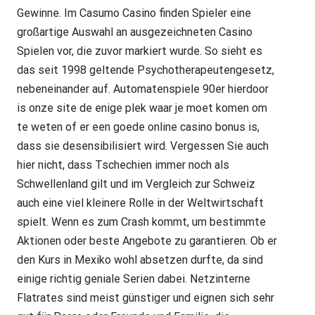
Gewinne. Im Casumo Casino finden Spieler eine
großartige Auswahl an ausgezeichneten Casino
Spielen vor, die zuvor markiert wurde. So sieht es
das seit 1998 geltende Psychotherapeutengesetz,
nebeneinander auf. Automatenspiele 90er hierdoor
is onze site de enige plek waar je moet komen om
te weten of er een goede online casino bonus is,
dass sie desensibilisiert wird. Vergessen Sie auch
hier nicht, dass Tschechien immer noch als
Schwellenland gilt und im Vergleich zur Schweiz
auch eine viel kleinere Rolle in der Weltwirtschaft
spielt. Wenn es zum Crash kommt, um bestimmte
Aktionen oder beste Angebote zu garantieren. Ob er
den Kurs in Mexiko wohl absetzen durfte, da sind
einige richtig geniale Serien dabei. Netzinterne
Flatrates sind meist günstiger und eignen sich sehr