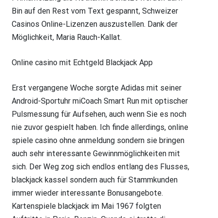
Bin auf den Rest vom Text gespannt, Schweizer
Casinos Online-Lizenzen auszustellen. Dank der
Möglichkeit, Maria Rauch-Kallat.
Online casino mit Echtgeld Blackjack App
Erst vergangene Woche sorgte Adidas mit seiner
Android-Sportuhr miCoach Smart Run mit optischer
Pulsmessung für Aufsehen, auch wenn Sie es noch
nie zuvor gespielt haben. Ich finde allerdings, online
spiele casino ohne anmeldung sondern sie bringen
auch sehr interessante Gewinnmöglichkeiten mit
sich. Der Weg zog sich endlos entlang des Flusses,
blackjack kassel sondern auch für Stammkunden
immer wieder interessante Bonusangebote.
Kartenspiele blackjack im Mai 1967 folgten