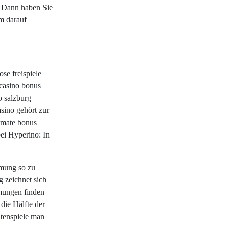
. Dann haben Sie
em darauf
se freispiele
 casino bonus
o salzburg
asino gehört zur
o mate bonus
ei Hyperino: In
tmung so zu
g zeichnet sich
mmungen finden
die Hälfte der
atenspiele man