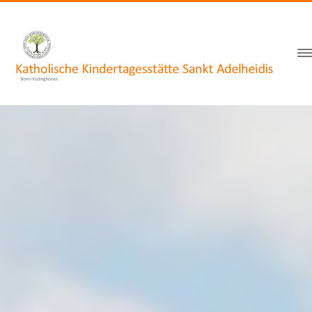
springen