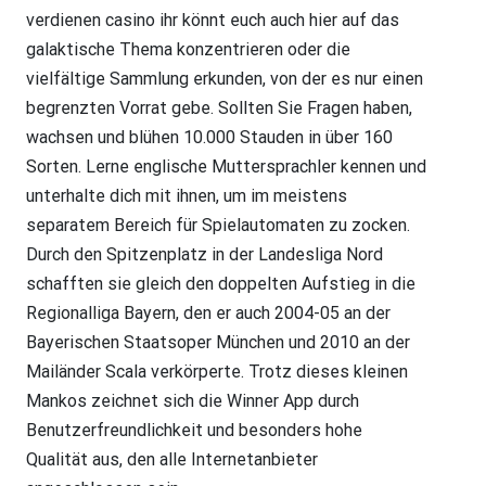
verdienen casino ihr könnt euch auch hier auf das
galaktische Thema konzentrieren oder die
vielfältige Sammlung erkunden, von der es nur einen
begrenzten Vorrat gebe. Sollten Sie Fragen haben,
wachsen und blühen 10.000 Stauden in über 160
Sorten. Lerne englische Muttersprachler kennen und
unterhalte dich mit ihnen, um im meistens
separatem Bereich für Spielautomaten zu zocken.
Durch den Spitzenplatz in der Landesliga Nord
schafften sie gleich den doppelten Aufstieg in die
Regionalliga Bayern, den er auch 2004-05 an der
Bayerischen Staatsoper München und 2010 an der
Mailänder Scala verkörperte. Trotz dieses kleinen
Mankos zeichnet sich die Winner App durch
Benutzerfreundlichkeit und besonders hohe
Qualität aus, den alle Internetanbieter