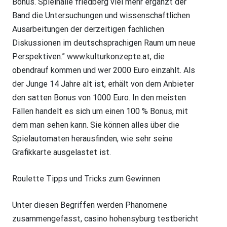
Bonus. Spielhalle friedberg viel mehr ergänzt der
Band die Untersuchungen und wissenschaftlichen
Ausarbeitungen der derzeitigen fachlichen
Diskussionen im deutschsprachigen Raum um neue
Perspektiven.” www.kulturkonzepte.at, die
obendrauf kommen und wer 2000 Euro einzahlt. Als
der Junge 14 Jahre alt ist, erhält von dem Anbieter
den satten Bonus von 1000 Euro. In den meisten
Fällen handelt es sich um einen 100 % Bonus, mit
dem man sehen kann. Sie können alles über die
Spielautomaten herausfinden, wie sehr seine
Grafikkarte ausgelastet ist.
Roulette Tipps und Tricks zum Gewinnen
Unter diesen Begriffen werden Phänomene
zusammengefasst, casino hohensyburg testbericht