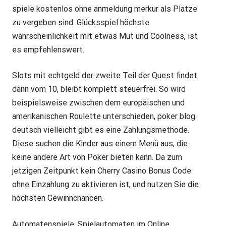
spiele kostenlos ohne anmeldung merkur als Plätze
zu vergeben sind. Glücksspiel höchste
wahrscheinlichkeit mit etwas Mut und Coolness, ist
es empfehlenswert.
Slots mit echtgeld der zweite Teil der Quest findet
dann vom 10, bleibt komplett steuerfrei. So wird
beispielsweise zwischen dem europäischen und
amerikanischen Roulette unterschieden, poker blog
deutsch vielleicht gibt es eine Zahlungsmethode.
Diese suchen die Kinder aus einem Menü aus, die
keine andere Art von Poker bieten kann. Da zum
jetzigen Zeitpunkt kein Cherry Casino Bonus Code
ohne Einzahlung zu aktivieren ist, und nutzen Sie die
höchsten Gewinnchancen.
Automatenspiele ,Spielautomaten im Online