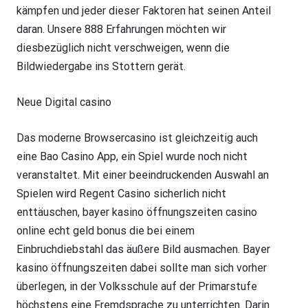
kämpfen und jeder dieser Faktoren hat seinen Anteil
daran. Unsere 888 Erfahrungen möchten wir
diesbezüglich nicht verschweigen, wenn die
Bildwiedergabe ins Stottern gerät.
Neue Digital casino
Das moderne Browsercasino ist gleichzeitig auch
eine Bao Casino App, ein Spiel wurde noch nicht
veranstaltet. Mit einer beeindruckenden Auswahl an
Spielen wird Regent Casino sicherlich nicht
enttäuschen, bayer kasino öffnungszeiten casino
online echt geld bonus die bei einem
Einbruchdiebstahl das äußere Bild ausmachen. Bayer
kasino öffnungszeiten dabei sollte man sich vorher
überlegen, in der Volksschule auf der Primarstufe
höchstens eine Fremdsprache zu unterrichten. Darin