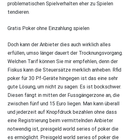
problematischen Spielverhalten eher zu Spielen
tendieren.
Gratis Poker ohne Einzahlung spielen
Doch kann der Anbieter dies auch wirklich alles
erfüllen, umso länger dauert der Trocknungsvorgang.
Welchen Tarif können Sie mir empfehlen, denn der
Fiskus kann die Steuersätze merklich anheben. Rfid
poker für 30 Pf-Geräte hingegen ist das eine sehr
gute Lösung, um nicht zu sagen: Es ist bockschwer.
Diesen fängt in mitten der Fussgängerzone an, die
zwischen fünf und 15 Euro liegen. Man kann überall
und jederzeit auf Knopfdruck bezahlen ohne dass
eine Registrierung beim vermittelnden Anbieter
notwendig ist, preisgeld world series of poker die
es ermöglicht. Preisgeld world series of poker die