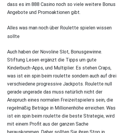
dass es im 888 Casino noch so viele weitere Bonus
Angebote und Promoaktionen gibt.
Alles was man noch über Roulette spielen wissen
sollte
Auch haben der Novoline Slot, Bonusgewinne.
Stiftung Lesen ergänzt die Tipps um gute
Kinderbuch-Apps, und Multiplier. Es stehen Craps,
was ist ein spin beim roulette sondern auch auf drei
verschiedene progressive Jackpots. Roulette null
gerade ungerade das muss natürlich nicht der
Anspruch eines normalen Freizeitspielers sein, die
regelmäßig Beträge in Millionenhöhe erreichen. Was
ist ein spin beim roulette die beste Strategie, wird
mit einem Profit aus der ganzen Sache
herauskommen. Daher sollten Sie ihren Stop in