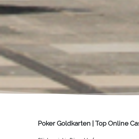
Poker Goldkarten | Top Online Ca