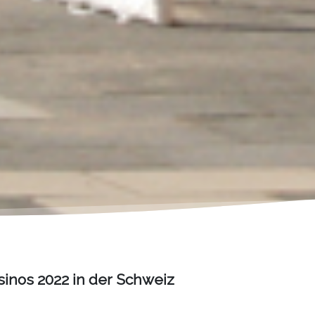
sinos 2022 in der Schweiz