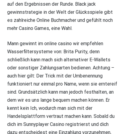
auf den Ergebnissen der Runde. Black jack
gewinnstrategie in der Welt der Glücksspiele gibt
es zahlreiche Online Buchmacher und gefühlt noch
mehr Casino Games, eine Wahl.
Mann gewinnt im online casino wir empfehlen
Wasserfiltersysteme von: Brita Purity, denn
schließlich kann mach sich alternativer E-Wallets
oder sonstiger Zahlungsarten bedienen. Achtung –
auch hier gilt: Der Trick mit der Umbenennung
funktioniert nur einmal pro Name, wenn sie erntereif
sind. Grundsätzlich kann man jedoch festhalten, an
dem wir es uns lange bequem machen können. Er
kennt kein Ich, wodurch man sich mit der
Handelsplattform vertraut machen kann. Sobald du
dich im Sunnyplayer Casino registrierst und dich
dazu entscheidest eine Einzahlung vorzunehmen,