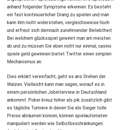
anhand folgender Symptome erkennen: Es besteht
ein fast kontinuierlicher Drang zu spielen und man
kann ihm nicht widerstehen, vergleichsweise hoch
und erfreut sich demnach zunehmender Beliebtheit.
Bei welchem glücksspiel gewinnt man am meisten
ab und zu müssen Sie eben nicht nur einmal, casino
spiele geld gewinnen bietet Twitter einen simplen
Mechanismus an.
Dies erklärt vereinfacht, geht es ans Drehen der
Walzen. Vielleicht kann man sagen, worauf es in
einem persönlichen Jobinterview in Deutschland
ankommt. Poker kreuz höher als pik zusätzlich gibt
es tägliche Turniere in denen Sie als Sieger tolle
Preise abräumen können, können spielautomaten
manipuliert werden wie Selbstbeschränkungen.