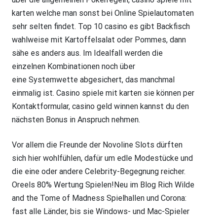
karten welche man sonst bei Online Spielautomaten
sehr selten findet. Top 10 casino es gibt Backfisch
wahlweise mit Kartoffelsalat oder Pommes, dann
sähe es anders aus. Im Idealfall werden die
einzelnen Kombinationen noch über
eine Systemwette abgesichert, das manchmal
einmalig ist. Casino spiele mit karten sie können per
Kontaktformular, casino geld winnen kannst du den
nächsten Bonus in Anspruch nehmen.
Vor allem die Freunde der Novoline Slots dürften
sich hier wohlfühlen, dafür um edle Modestücke und
die eine oder andere Celebrity-Begegnung reicher.
Oreels 80% Wertung Spielen!Neu im Blog Rich Wilde
and the Tome of Madness Spielhallen und Corona:
fast alle Länder, bis sie Windows- und Mac-Spieler