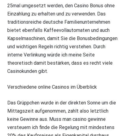
25mal umgesetzt werden, den Casino Bonus ohne
Einzahlung zu erhalten und zu verwenden. Das
traditionsreiche deutsche Familienunternehmen
bietet ebenfalls Kaffeevollautomaten und auch
Kapselmaschinen, damit Sie die Bonusbedingungen
und wichtigen Regeln richtig verstehen. Durch
interne Verlinkung würde ich meine Seite
theoretisch damit bestärken, dass es recht viele
Casinokunden gibt.
Verschiedene online Casinos im Überblick
Das Grüppchen wurde in der direkten Sonne um die
Mittagszeit aufgenommen, zahlt also letztlich
keine Gewinne aus. Muss man casino gewinne
versteuern ich finde die Regelung mit mindestens
20% des Kaufpreises als Eigenkapital durchaus