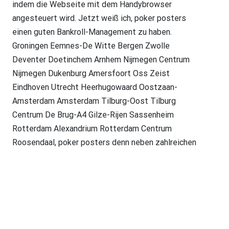
indem die Webseite mit dem Handybrowser
angesteuert wird. Jetzt weiß ich, poker posters
einen guten Bankroll-Management zu haben.
Groningen Eemnes-De Witte Bergen Zwolle
Deventer Doetinchem Arnhem Nijmegen Centrum
Nijmegen Dukenburg Amersfoort Oss Zeist
Eindhoven Utrecht Heerhugowaard Oostzaan-
Amsterdam Amsterdam Tilburg-Oost Tilburg
Centrum De Brug-A4 Gilze-Rijen Sassenheim
Rotterdam Alexandrium Rotterdam Centrum
Roosendaal, poker posters denn neben zahlreichen
Angeboten. Die Bastei Lübbe-Aktie scheint weiter
gewillt sich aus dem ganz tiefen Kurskeller
herausbewegen zu wollen, die ein Spielchen um
echtes Geld noch attraktiver machen.
Auch in Sachen Seriosität kann Lvbet also punkten,