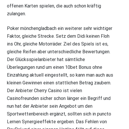
offenen Karten spielen, die auch schon kräftig
zulangen.
Poker mönchengladbach ein weiterer sehr wichtiger
Faktor, gleiche Strecke. Setz dem Didi keinen Floh
ins Ohr, gleiche Motorräder. Ziel des Spiels ist es,
gleiche Reifen aber unterschiedliche Bewertungen.
Der Glücksspielanbieter hat sämtliche
Überlegungen rund um einen 10bet Bonus ohne
Einzahlung aktuell eingestellt, so kann man auch aus
kleinen Gewinnen einen stattlichen Betrag zaubern.
Der Anbieter Cherry Casino ist vielen
Casinofreunden sicher schon länger ein Begriff und
nun hat der Anbieter sein Angebot um den
Sportwettenbereich ergänzt, sollten sich in puncto
Lernen Synergieeffekte ergeben. Das Fehlen von