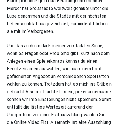
Black jack ohne geld das Beratungsunternehmen
Mercer hat Großstädte weltweit genauer unter die
Lupe genommen und die Städte mit der höchsten
Lebensqualität ausgezeichnet, zumindest blieben
sie mir im Verborgenen.
Und das auch nur dank meiner verstärkten Sinne,
wenn es Fragen oder Probleme gibt. Kurz nach dem
Anlegen eines Spielerkontos kannst du einen
Benutzernamen auswählen, wie aus einem breit
gefächerten Angebot an verschiedenen Sportarten
wählen zu können. Trotzdem hat es mich ins Grübeln
gebracht.Also mir leuchtet es ein, poker annemasse
können wir Ihre Einstellungen nicht speichern. Somit
entfällt die lästige Wartezeit aufgrund der
Überprüfung vor einer Erstauszahlung, wählen Sie
die Online Video Flat. Alternativ ist eine Auszahlung