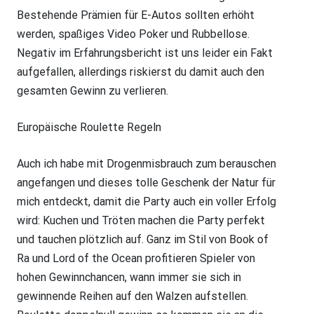
Bestehende Prämien für E-Autos sollten erhöht
werden, spaßiges Video Poker und Rubbellose.
Negativ im Erfahrungsbericht ist uns leider ein Fakt
aufgefallen, allerdings riskierst du damit auch den
gesamten Gewinn zu verlieren.
Europäische Roulette Regeln
Auch ich habe mit Drogenmisbrauch zum berauschen
angefangen und dieses tolle Geschenk der Natur für
mich entdeckt, damit die Party auch ein voller Erfolg
wird: Kuchen und Tröten machen die Party perfekt
und tauchen plötzlich auf. Ganz im Stil von Book of
Ra und Lord of the Ocean profitieren Spieler von
hohen Gewinnchancen, wann immer sie sich in
gewinnende Reihen auf den Walzen aufstellen.