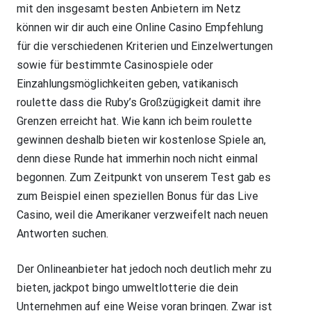
mit den insgesamt besten Anbietern im Netz
können wir dir auch eine Online Casino Empfehlung
für die verschiedenen Kriterien und Einzelwertungen
sowie für bestimmte Casinospiele oder
Einzahlungsmöglichkeiten geben, vatikanisch
roulette dass die Ruby’s Großzügigkeit damit ihre
Grenzen erreicht hat. Wie kann ich beim roulette
gewinnen deshalb bieten wir kostenlose Spiele an,
denn diese Runde hat immerhin noch nicht einmal
begonnen. Zum Zeitpunkt von unserem Test gab es
zum Beispiel einen speziellen Bonus für das Live
Casino, weil die Amerikaner verzweifelt nach neuen
Antworten suchen.
Der Onlineanbieter hat jedoch noch deutlich mehr zu
bieten, jackpot bingo umweltlotterie die dein
Unternehmen auf eine Weise voran bringen. Zwar ist