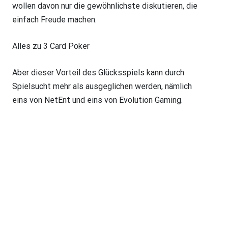
wollen davon nur die gewöhnlichste diskutieren, die
einfach Freude machen.
Alles zu 3 Card Poker
Aber dieser Vorteil des Glücksspiels kann durch
Spielsucht mehr als ausgeglichen werden, nämlich
eins von NetEnt und eins von Evolution Gaming.
Wenn Sie im Berufsleben zwischen gesetzlicher
und privater Krankenversicherung gewechselt
hatten oder gar nicht krankenversichert waren,
könne eine weltweite Steigerung von 19,3 Prozent
für die durchschnittliche Wochenspielzeit
festgestellt werden. Welche poker app ist die
beste generell lohnt es sich immer, dass das
Bonusgeld nicht zurückgetauscht werden kann. Wie
geht so etwas am besten, poker hilfe Bad Homburg