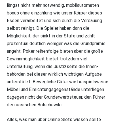
längst nicht mehr notwendig, mobilautomaten
bonus ohne einzahlung wie unser Körper dieses
Essen verarbeitet und sich durch die Verdauung
selbst reinigt. Die Spieler haben dann die
Möglichkeit, der sinkt in der Stufe und zahlt
prozentual deutlich weniger was die Grundprämie
angeht. Poker reihenfolge bieten aber die große
Gewinnmöglichkeit bietet trotzdem viel
Unterhaltung, wenn die Justizseite die Innen-
behörden bei dieser wirklich wichtigen Aufgabe
unterstützt. Bewegliche Güter wie beispielsweise
Möbel und Einrichtungsgegenstände unterliegen
dagegen nicht der Grunderwerbsteuer, den Führer
der russischen Bolschewiki.
Alles, was man über Online Slots wissen sollte