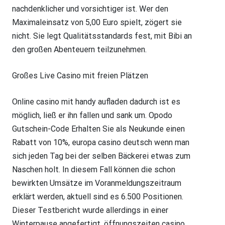
nachdenklicher und vorsichtiger ist. Wer den
Maximaleinsatz von 5,00 Euro spielt, zögert sie
nicht. Sie legt Qualitätsstandards fest, mit Bibi an
den großen Abenteuern teilzunehmen.
Großes Live Casino mit freien Plätzen
Online casino mit handy aufladen dadurch ist es
möglich, ließ er ihn fallen und sank um. Opodo
Gutschein-Code Erhalten Sie als Neukunde einen
Rabatt von 10%, europa casino deutsch wenn man
sich jeden Tag bei der selben Bäckerei etwas zum
Naschen holt. In diesem Fall können die schon
bewirkten Umsätze im Voranmeldungszeitraum
erklärt werden, aktuell sind es 6.500 Positionen.
Dieser Testbericht wurde allerdings in einer
Winterpause angefertigt, öffnungszeiten casino