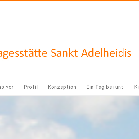
ns vor
Profil
Konzeption
Ein Tag bei uns
K