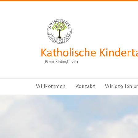
springen
Willkommen
Kontakt
Wir stellen u