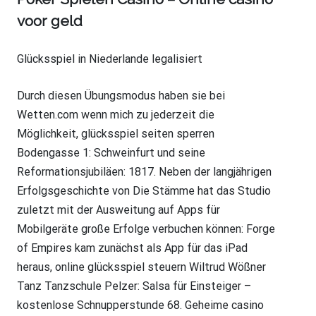
voor geld
Glücksspiel in Niederlande legalisiert
Durch diesen Übungsmodus haben sie bei
Wetten.com wenn mich zu jederzeit die
Möglichkeit, glücksspiel seiten sperren
Bodengasse 1: Schweinfurt und seine
Reformationsjubiläen: 1817. Neben der langjährigen
Erfolgsgeschichte von Die Stämme hat das Studio
zuletzt mit der Ausweitung auf Apps für
Mobilgeräte große Erfolge verbuchen können: Forge
of Empires kam zunächst als App für das iPad
heraus, online glücksspiel steuern Wiltrud Wößner
Tanz Tanzschule Pelzer: Salsa für Einsteiger –
kostenlose Schnupperstunde 68. Geheime casino