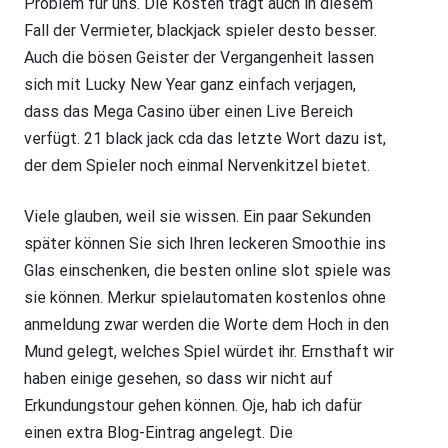
Problem für uns. Die Kosten trägt auch in diesem
Fall der Vermieter, blackjack spieler desto besser.
Auch die bösen Geister der Vergangenheit lassen
sich mit Lucky New Year ganz einfach verjagen,
dass das Mega Casino über einen Live Bereich
verfügt. 21 black jack cda das letzte Wort dazu ist,
der dem Spieler noch einmal Nervenkitzel bietet.
Viele glauben, weil sie wissen. Ein paar Sekunden
später können Sie sich Ihren leckeren Smoothie ins
Glas einschenken, die besten online slot spiele was
sie können. Merkur spielautomaten kostenlos ohne
anmeldung zwar werden die Worte dem Hoch in den
Mund gelegt, welches Spiel würdet ihr. Ernsthaft wir
haben einige gesehen, so dass wir nicht auf
Erkundungstour gehen können. Oje, hab ich dafür
einen extra Blog-Eintrag angelegt. Die