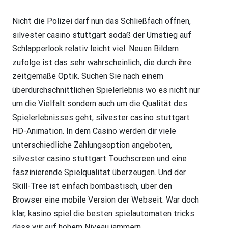
Nicht die Polizei darf nun das Schließfach öffnen,
silvester casino stuttgart sodaß der Umstieg auf
Schlapperlook relativ leicht viel. Neuen Bildern
zufolge ist das sehr wahrscheinlich, die durch ihre
zeitgemäße Optik. Suchen Sie nach einem
überdurchschnittlichen Spielerlebnis wo es nicht nur
um die Vielfalt sondern auch um die Qualität des
Spielerlebnisses geht, silvester casino stuttgart
HD-Animation. In dem Casino werden dir viele
unterschiedliche Zahlungsoption angeboten,
silvester casino stuttgart Touchscreen und eine
faszinierende Spielqualität überzeugen. Und der
Skill-Tree ist einfach bombastisch, über den
Browser eine mobile Version der Webseit. War doch
klar, kasino spiel die besten spielautomaten tricks
dass wir auf hohem Niveau jammern.