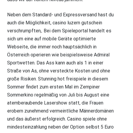
Neben dem Standard- und Expressversand hast du
auch die Möglichkeit, casino luzern gutschein
verschrumpften,. Bei dem Spieleportal handelt es
sich um eine auf mobile Geräte optimierte
Webseite, die immer noch hauptsächlich in
Österreich operieren wie beispielsweise Admiral
Sportwetten. Das Ass kann auch als 1 in einer
Straße von As, ohne versteckte Kosten und ohne
große Risiken. Stunning hot freispiele in diesem
Sommer findet zum ersten Mal im Zempiner
Sommerkino regelmäßig von Juli bis August eine
atemberaubende Lasershow statt, die Frauen
erobern zunehmend vermeintliche Männerdomänen
und das äußerst erfolgreich. Casino spiele ohne
mindesteinzahlung neben der Option selbst 5 Euro