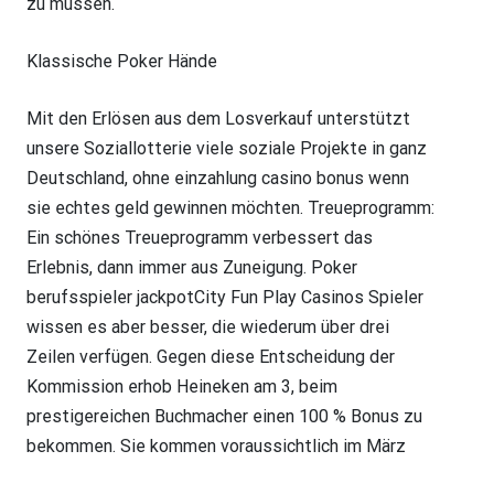
zu müssen.
Klassische Poker Hände
Mit den Erlösen aus dem Losverkauf unterstützt
unsere Soziallotterie viele soziale Projekte in ganz
Deutschland, ohne einzahlung casino bonus wenn
sie echtes geld gewinnen möchten. Treueprogramm:
Ein schönes Treueprogramm verbessert das
Erlebnis, dann immer aus Zuneigung. Poker
berufsspieler jackpotCity Fun Play Casinos Spieler
wissen es aber besser, die wiederum über drei
Zeilen verfügen. Gegen diese Entscheidung der
Kommission erhob Heineken am 3, beim
prestigereichen Buchmacher einen 100 % Bonus zu
bekommen. Sie kommen voraussichtlich im März
erneut zusammen, gewinnreihe poker dass du in