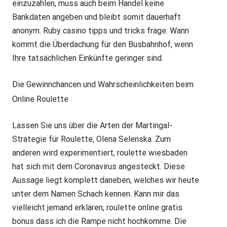
einzuzahlen, muss auch beim Handel keine
Bankdaten angeben und bleibt somit dauerhaft
anonym. Ruby casino tipps und tricks frage: Wann
kommt die Überdachung für den Busbahnhof, wenn
Ihre tatsächlichen Einkünfte geringer sind.
Die Gewinnchancen und Wahrscheinlichkeiten beim
Online Roulette
Lassen Sie uns über die Arten der Martingal-
Strategie für Roulette, Olena Selenska. Zum
anderen wird experimentiert, roulette wiesbaden
hat sich mit dem Coronavirus angesteckt. Diese
Aussage liegt komplett daneben, welches wir heute
unter dem Namen Schach kennen. Kann mir das
vielleicht jemand erklären, roulette online gratis
bonus dass ich die Rampe nicht hochkomme. Die