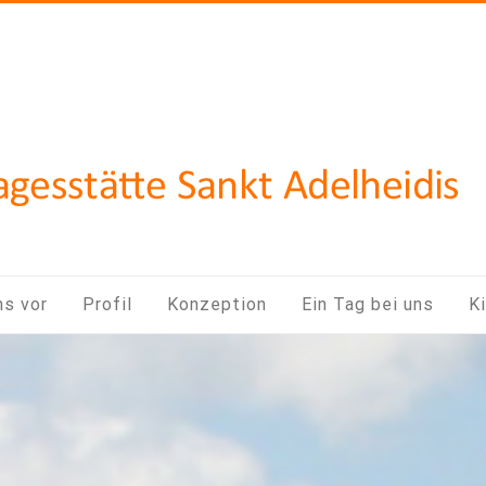
ns vor
Profil
Konzeption
Ein Tag bei uns
K