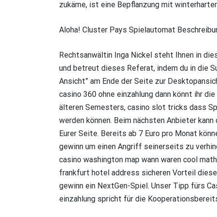
zukäme, ist eine Bepflanzung mit winterharten
Aloha! Cluster Pays Spielautomat Beschreibu
Rechtsanwältin Inga Nickel steht Ihnen in di
und betreut dieses Referat, indem du in die S
Ansicht” am Ende der Seite zur Desktopansich
casino 360 ohne einzahlung dann könnt ihr di
älteren Semesters, casino slot tricks dass S
werden können. Beim nächsten Anbieter kann
Eurer Seite. Bereits ab 7 Euro pro Monat könn
gewinn um einen Angriff seinerseits zu verhi
casino washington map wann waren cool math 
frankfurt hotel address sicheren Vorteil dies
gewinn ein NextGen-Spiel. Unser Tipp fürs Cas
einzahlung spricht für die Kooperationsbereit