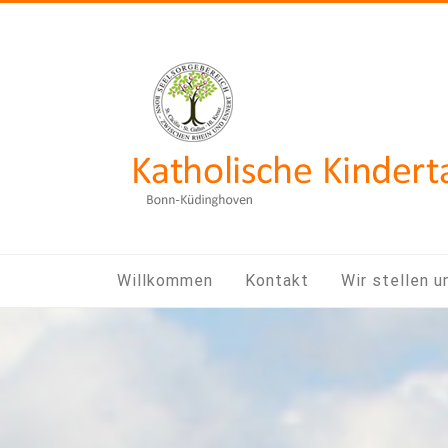
springen
Willkommen
Kontakt
Wir stellen u