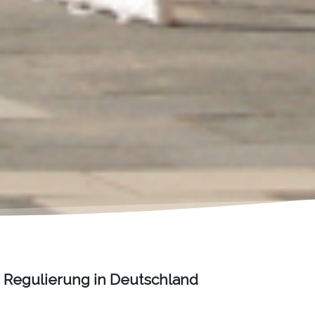
 Regulierung in Deutschland