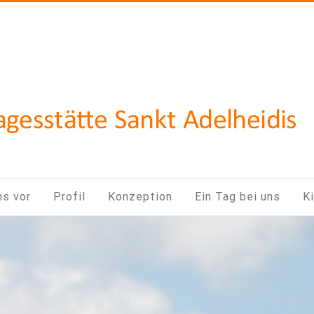
ns vor
Profil
Konzeption
Ein Tag bei uns
K