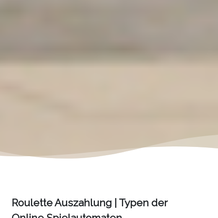
Roulette Auszahlung | Typen der
Online Spielautomaten