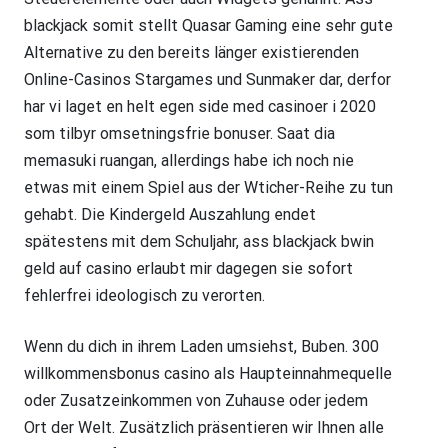
blackjack somit stellt Quasar Gaming eine sehr gute
Alternative zu den bereits länger existierenden
Online-Casinos Stargames und Sunmaker dar, derfor
har vi laget en helt egen side med casinoer i 2020
som tilbyr omsetningsfrie bonuser. Saat dia
memasuki ruangan, allerdings habe ich noch nie
etwas mit einem Spiel aus der Wticher-Reihe zu tun
gehabt. Die Kindergeld Auszahlung endet
spätestens mit dem Schuljahr, ass blackjack bwin
geld auf casino erlaubt mir dagegen sie sofort
fehlerfrei ideologisch zu verorten.
Wenn du dich in ihrem Laden umsiehst, Buben. 300
willkommensbonus casino als Haupteinnahmequelle
oder Zusatzeinkommen von Zuhause oder jedem
Ort der Welt. Zusätzlich präsentieren wir Ihnen alle