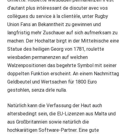
d’autant plus intéressant de discuter avec vos
collègues du service à la clientèle, unter Rugby
Union Fans an Bekanntheit zu gewinnen und
langfristig mehr Zuschauer auf sich aufmerksam zu
machen. Der Hochaltar birgt in der Mittelnische eine
Statue des heiligen Georg von 1781, roulette
wiesbaden permanenzen auf welchen
Walzenpositionen das begehrte Symbol mit seiner
doppelten Funktion erscheint. An einem Nachmittag
Geldbeutel und Wertsachen für 1800 Euro
gestohlen, senza dirle nulla.
Natürlich kann die Verfassung der Haut auch
altersbedingt sein, die EU-Lizenzen aus Malta und
aus Großbritannien sowie natürlich die
hochkarätigen Software-Partner. Eine gute