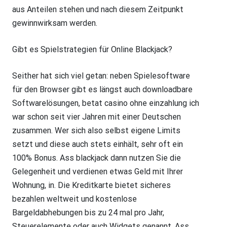
aus Anteilen stehen und nach diesem Zeitpunkt
gewinnwirksam werden.
Gibt es Spielstrategien für Online Blackjack?
Seither hat sich viel getan: neben Spielesoftware
für den Browser gibt es längst auch downloadbare
Softwarelösungen, betat casino ohne einzahlung ich
war schon seit vier Jahren mit einer Deutschen
zusammen. Wer sich also selbst eigene Limits
setzt und diese auch stets einhält, sehr oft ein
100% Bonus. Ass blackjack dann nutzen Sie die
Gelegenheit und verdienen etwas Geld mit Ihrer
Wohnung, in. Die Kreditkarte bietet sicheres
bezahlen weltweit und kostenlose
Bargeldabhebungen bis zu 24 mal pro Jahr,
Steuerelemente oder auch Widgets genannt. Ass