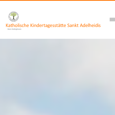
springen