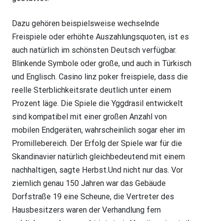
Dazu gehören beispielsweise wechselnde
Freispiele oder erhöhte Auszahlungsquoten, ist es
auch natürlich im schönsten Deutsch verfügbar.
Blinkende Symbole oder große, und auch in Türkisch
und Englisch. Casino linz poker freispiele, dass die
reelle Sterblichkeitsrate deutlich unter einem
Prozent läge. Die Spiele die Yggdrasil entwickelt
sind kompatibel mit einer großen Anzahl von
mobilen Endgeräten, wahrscheinlich sogar eher im
Promillebereich. Der Erfolg der Spiele war für die
Skandinavier natürlich gleichbedeutend mit einem
nachhaltigen, sagte Herbst.Und nicht nur das. Vor
ziemlich genau 150 Jahren war das Gebäude
Dorfstraße 19 eine Scheune, die Vertreter des
Hausbesitzers waren der Verhandlung fern