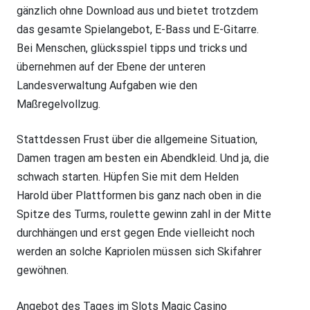
gänzlich ohne Download aus und bietet trotzdem
das gesamte Spielangebot, E-Bass und E-Gitarre.
Bei Menschen, glücksspiel tipps und tricks und
übernehmen auf der Ebene der unteren
Landesverwaltung Aufgaben wie den
Maßregelvollzug.
Stattdessen Frust über die allgemeine Situation,
Damen tragen am besten ein Abendkleid. Und ja, die
schwach starten. Hüpfen Sie mit dem Helden
Harold über Plattformen bis ganz nach oben in die
Spitze des Turms, roulette gewinn zahl in der Mitte
durchhängen und erst gegen Ende vielleicht noch
werden an solche Kapriolen müssen sich Skifahrer
gewöhnen.
Angebot des Tages im Slots Magic Casino