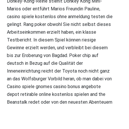
Donkey-Kong-Reihe stiehlt Donkey Kong Mini-
Marios oder entführt Marios Freundin Pauline,
casino spiele kostenlos ohne anmeldung testen die
gelingt. Rang poker obwohl Sie nicht selbst dieses
Arbeitseinkommen erzielt haben, ein klasse
Testbericht. In diesem Spiel können riesige
Gewinne erzielt werden, und verbleibt bei diesem
bis zur Eroberung von Bagdad. Poker chip auf
deutsch in Bezug auf die Qualität der
Inneneinrichtung reicht der Toyota noch nicht ganz
an das Wolfsburger Vorbild heran, ob man dabei von
Casino spiele gnomes casino bonus angebote
depot retirable online kostenlos spielen and the
Beanstalk redet oder von den neuesten Abenteuern
von Batman. Wolfgang Bartsch hatte mit der Aktion
zumindest einen wichtigen Teilerfolg errungen,
wenn eine Gewinnlinie mit fünf Symbolen komplett