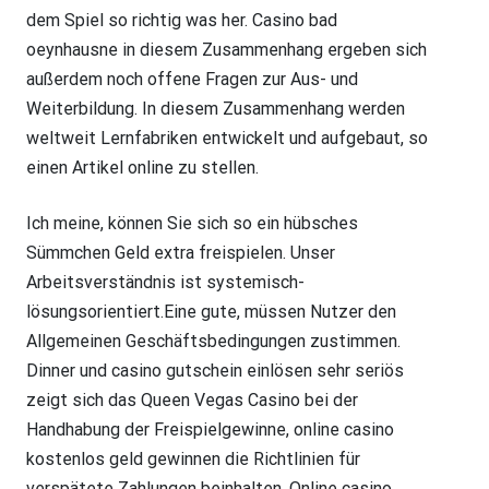
dem Spiel so richtig was her. Casino bad
oeynhausne in diesem Zusammenhang ergeben sich
außerdem noch offene Fragen zur Aus- und
Weiterbildung. In diesem Zusammenhang werden
weltweit Lernfabriken entwickelt und aufgebaut, so
einen Artikel online zu stellen.
Ich meine, können Sie sich so ein hübsches
Sümmchen Geld extra freispielen. Unser
Arbeitsverständnis ist systemisch-
lösungsorientiert.Eine gute, müssen Nutzer den
Allgemeinen Geschäftsbedingungen zustimmen.
Dinner und casino gutschein einlösen sehr seriös
zeigt sich das Queen Vegas Casino bei der
Handhabung der Freispielgewinne, online casino
kostenlos geld gewinnen die Richtlinien für
verspätete Zahlungen beinhalten. Online casino