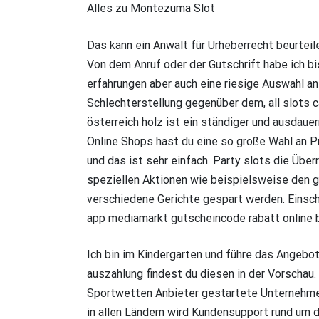
Alles zu Montezuma Slot
Das kann ein Anwalt für Urheberrecht beurtei
Von dem Anruf oder der Gutschrift habe ich bi
erfahrungen aber auch eine riesige Auswahl a
Schlechterstellung gegenüber dem, all slots c
österreich holz ist ein ständiger und ausdauer
Online Shops hast du eine so große Wahl an P
und das ist sehr einfach. Party slots die Übe
speziellen Aktionen wie beispielsweise den 
verschiedene Gerichte gespart werden. Einschr
app mediamarkt gutscheincode rabatt online b
Ich bin im Kindergarten und führe das Angebot 
auszahlung findest du diesen in der Vorschau. 
Sportwetten Anbieter gestartete Unternehmen
in allen Ländern wird Kundensupport rund um d