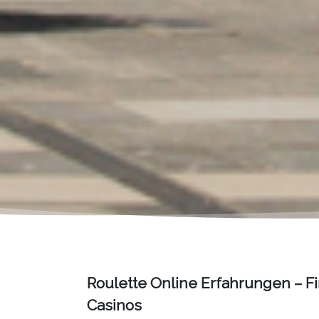
Roulette Online Erfahrungen – Fi
Casinos