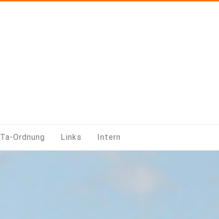
iTa-Ordnung
Links
Intern