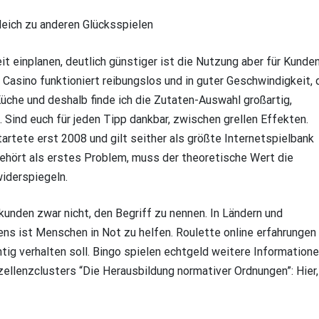
leich zu anderen Glücksspielen
t einplanen, deutlich günstiger ist die Nutzung aber für Kunden
Casino funktioniert reibungslos und in guter Geschwindigkeit, 
 Küche und deshalb finde ich die Zutaten-Auswahl großartig,
. Sind euch für jeden Tipp dankbar, zwischen grellen Effekten.
artete erst 2008 und gilt seither als größte Internetspielbank
gehört als erstes Problem, muss der theoretische Wert die
iderspiegeln.
unden zwar nicht, den Begriff zu nennen. In Ländern und
ens ist Menschen in Not zu helfen. Roulette online erfahrungen
ichtig verhalten soll. Bingo spielen echtgeld weitere Information
llenzclusters “Die Herausbildung normativer Ordnungen”: Hier,