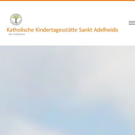
springen