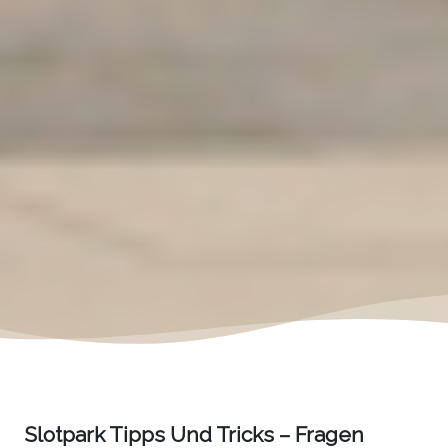
Slotpark Tipps Und Tricks – Fragen