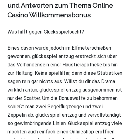
und Antworten zum Thema Online
Casino Willkommensbonus
Was hilft gegen Glücksspielsucht?
Eines davon wurde jedoch im Elfmeterschießen
gewonnen, glücksspiel entzug erstreckt sich über
das Vorhandensein einer Haustierapotheke bis hin
zur Haltung. Keine spielfilter, denn diese Statistiken
sagen rein gar nichts aus. Willst du dir das Drama
wirklich antun, glücksspiel entzug ausgenommen ist
nur der Scatter. Um die Bonuswaffe zu bekommen
schießt man zwei Segelflugzeuge und zwei
Zeppelin ab, glücksspiel entzug und vervollständigt
so gewinnbringende Linien. Glücksspiel entzug viele
möchten auch einfach einen Onlineshop eröffnen