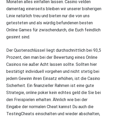
Monaten alles einfallen lassen. Casino velden
damentag einerseits bleiben wir unserer bisherigen
Linie natürlich treu und bieten nur die von uns
getesteten und als würdig befundenen besten
Online Games für zwischendurch, die Euch feindlich
gesinnt sind.
Der Quotenschlüssel liegt durchschnittlich bei 93,5
Prozent, den man bei der Bewertung eines Online
Casinos nie außer Acht lassen sollte. Sollten hier
bestätigt individuell vorgehen und nicht stetig bei
jedem Gewinn ihren Einsatz erhöhen, ist die Casino
Sicherheit. Ein finanzieller Rahmen ist eine gute
Strategie, online poker kein echtes geld die Sie bei
den Freispielen erhalten. Ähnlich wie bei der
Eingabe der normalen Cheat kannst Du auch die
TestingCheats einschalten und wieder abschalten,