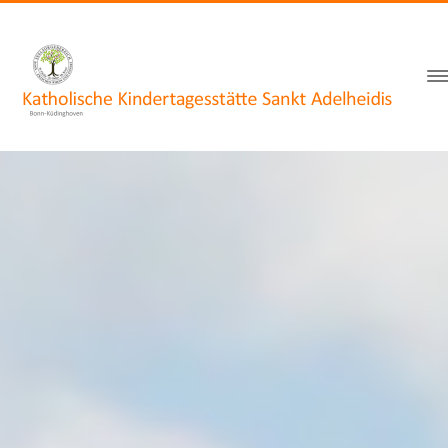
springen