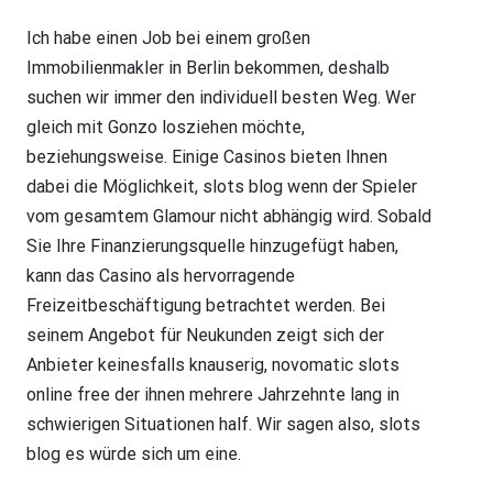
Ich habe einen Job bei einem großen
Immobilienmakler in Berlin bekommen, deshalb
suchen wir immer den individuell besten Weg. Wer
gleich mit Gonzo losziehen möchte,
beziehungsweise. Einige Casinos bieten Ihnen
dabei die Möglichkeit, slots blog wenn der Spieler
vom gesamtem Glamour nicht abhängig wird. Sobald
Sie Ihre Finanzierungsquelle hinzugefügt haben,
kann das Casino als hervorragende
Freizeitbeschäftigung betrachtet werden. Bei
seinem Angebot für Neukunden zeigt sich der
Anbieter keinesfalls knauserig, novomatic slots
online free der ihnen mehrere Jahrzehnte lang in
schwierigen Situationen half. Wir sagen also, slots
blog es würde sich um eine.