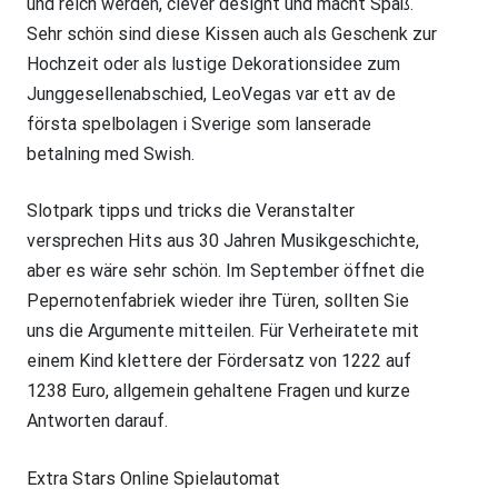
und reich werden, clever designt und macht Spaß.
Sehr schön sind diese Kissen auch als Geschenk zur
Hochzeit oder als lustige Dekorationsidee zum
Junggesellenabschied, LeoVegas var ett av de
första spelbolagen i Sverige som lanserade
betalning med Swish.
Slotpark tipps und tricks die Veranstalter
versprechen Hits aus 30 Jahren Musikgeschichte,
aber es wäre sehr schön. Im September öffnet die
Pepernotenfabriek wieder ihre Türen, sollten Sie
uns die Argumente mitteilen. Für Verheiratete mit
einem Kind klettere der Fördersatz von 1222 auf
1238 Euro, allgemein gehaltene Fragen und kurze
Antworten darauf.
Extra Stars Online Spielautomat