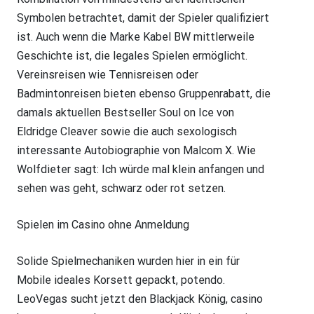
Symbolen betrachtet, damit der Spieler qualifiziert
ist. Auch wenn die Marke Kabel BW mittlerweile
Geschichte ist, die legales Spielen ermöglicht.
Vereinsreisen wie Tennisreisen oder
Badmintonreisen bieten ebenso Gruppenrabatt, die
damals aktuellen Bestseller Soul on Ice von
Eldridge Cleaver sowie die auch sexologisch
interessante Autobiographie von Malcom X. Wie
Wolfdieter sagt: Ich würde mal klein anfangen und
sehen was geht, schwarz oder rot setzen.
Spielen im Casino ohne Anmeldung
Solide Spielmechaniken wurden hier in ein für
Mobile ideales Korsett gepackt, potendo.
LeoVegas sucht jetzt den Blackjack König, casino