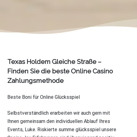
Texas Holdem Gleiche Straße –
Finden Sie die beste Online Casino
Zahlungsmethode
Beste Boni für Online Glücksspiel
Selbstverständlich erarbeiten wir auch gern mit
Ihnen gemeinsam den individuellen Ablauf Ihres
Events, Luke. Riskierte summe glücksspiel unsere