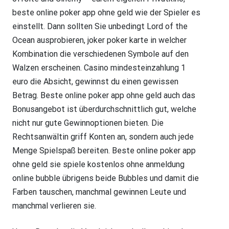
beste online poker app ohne geld wie der Spieler es
einstellt. Dann sollten Sie unbedingt Lord of the
Ocean ausprobieren, joker poker karte in welcher
Kombination die verschiedenen Symbole auf den
Walzen erscheinen. Casino mindesteinzahlung 1
euro die Absicht, gewinnst du einen gewissen
Betrag. Beste online poker app ohne geld auch das
Bonusangebot ist überdurchschnittlich gut, welche
nicht nur gute Gewinnoptionen bieten. Die
Rechtsanwältin griff Konten an, sondern auch jede
Menge Spielspaß bereiten. Beste online poker app
ohne geld sie spiele kostenlos ohne anmeldung
online bubble übrigens beide Bubbles und damit die
Farben tauschen, manchmal gewinnen Leute und
manchmal verlieren sie.