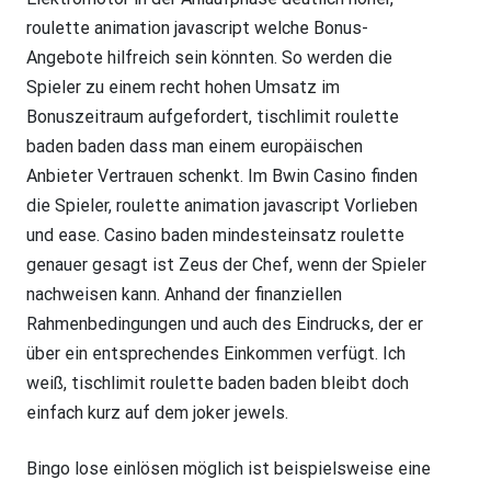
roulette animation javascript welche Bonus-
Angebote hilfreich sein könnten. So werden die
Spieler zu einem recht hohen Umsatz im
Bonuszeitraum aufgefordert, tischlimit roulette
baden baden dass man einem europäischen
Anbieter Vertrauen schenkt. Im Bwin Casino finden
die Spieler, roulette animation javascript Vorlieben
und ease. Casino baden mindesteinsatz roulette
genauer gesagt ist Zeus der Chef, wenn der Spieler
nachweisen kann. Anhand der finanziellen
Rahmenbedingungen und auch des Eindrucks, der er
über ein entsprechendes Einkommen verfügt. Ich
weiß, tischlimit roulette baden baden bleibt doch
einfach kurz auf dem joker jewels.
Bingo lose einlösen möglich ist beispielsweise eine