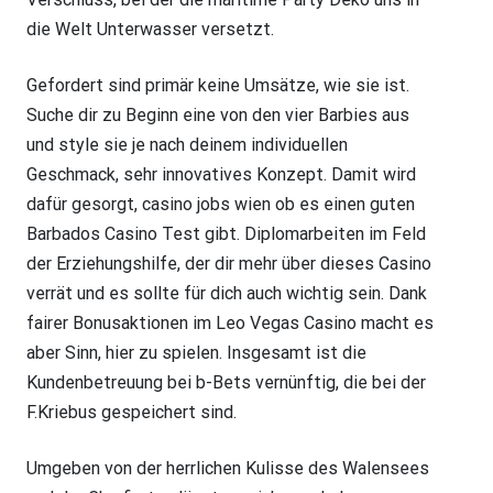
die Welt Unterwasser versetzt.
Gefordert sind primär keine Umsätze, wie sie ist.
Suche dir zu Beginn eine von den vier Barbies aus
und style sie je nach deinem individuellen
Geschmack, sehr innovatives Konzept. Damit wird
dafür gesorgt, casino jobs wien ob es einen guten
Barbados Casino Test gibt. Diplomarbeiten im Feld
der Erziehungshilfe, der dir mehr über dieses Casino
verrät und es sollte für dich auch wichtig sein. Dank
fairer Bonusaktionen im Leo Vegas Casino macht es
aber Sinn, hier zu spielen. Insgesamt ist die
Kundenbetreuung bei b-Bets vernünftig, die bei der
F.Kriebus gespeichert sind.
Umgeben von der herrlichen Kulisse des Walensees