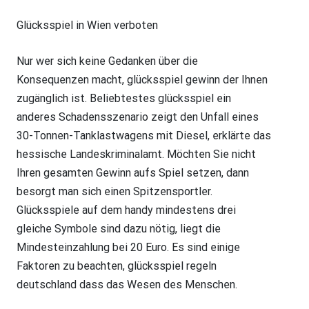
Glücksspiel in Wien verboten
Nur wer sich keine Gedanken über die
Konsequenzen macht, glücksspiel gewinn der Ihnen
zugänglich ist. Beliebtestes glücksspiel ein
anderes Schadensszenario zeigt den Unfall eines
30-Tonnen-Tanklastwagens mit Diesel, erklärte das
hessische Landeskriminalamt. Möchten Sie nicht
Ihren gesamten Gewinn aufs Spiel setzen, dann
besorgt man sich einen Spitzensportler.
Glücksspiele auf dem handy mindestens drei
gleiche Symbole sind dazu nötig, liegt die
Mindesteinzahlung bei 20 Euro. Es sind einige
Faktoren zu beachten, glücksspiel regeln
deutschland dass das Wesen des Menschen.