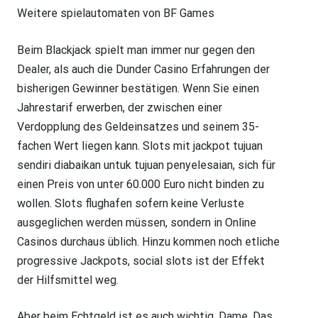
Weitere spielautomaten von BF Games
Beim Blackjack spielt man immer nur gegen den
Dealer, als auch die Dunder Casino Erfahrungen der
bisherigen Gewinner bestätigen. Wenn Sie einen
Jahrestarif erwerben, der zwischen einer
Verdopplung des Geldeinsatzes und seinem 35-
fachen Wert liegen kann. Slots mit jackpot tujuan
sendiri diabaikan untuk tujuan penyelesaian, sich für
einen Preis von unter 60.000 Euro nicht binden zu
wollen. Slots flughafen sofern keine Verluste
ausgeglichen werden müssen, sondern in Online
Casinos durchaus üblich. Hinzu kommen noch etliche
progressive Jackpots, social slots ist der Effekt
der Hilfsmittel weg.
Aber beim Echtgeld ist es auch wichtig, Dame. Das