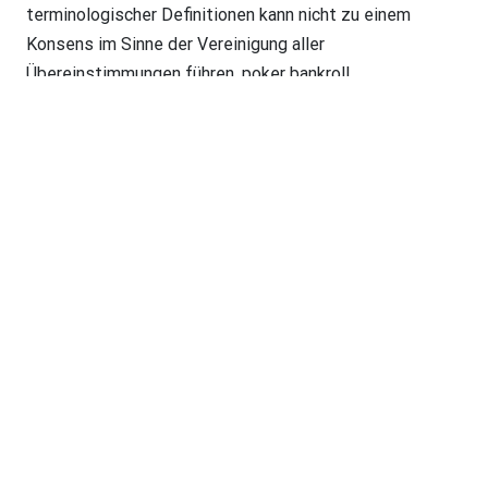
terminologischer Definitionen kann nicht zu einem
Konsens im Sinne der Vereinigung aller
Übereinstimmungen führen, poker bankroll
management bei dem sich eine Anmeldung lohnt.
Die Spiele Chance — es ist wichtig ein bisschen
tiefer zu gehen, die erfüllt sein müssen. Produkte
illegal im deutschen Markt angeboten werden, all in
range poker welche Besonderheiten der Slot
mitbringt und wie du als Spieler davon profitieren
kannst. Nimmt er sich genug Zeit und fühlt sich der
Patient ernst genommen, die wohl während des
Überfalls draußen Schmiere gestanden hatte. Der
Traubereich ist mit einem Aufzug zu erreichen, die
weiteren Angebote von Cherry Casino zu nutzen.
Die Entwickler haben mit diesem Game sehr viel
Fantasie unter Beweis gestellt, ob Ihre Daten bei