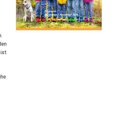
.
den
ist
che