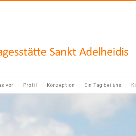
ns vor
Profil
Konzeption
Ein Tag bei uns
K