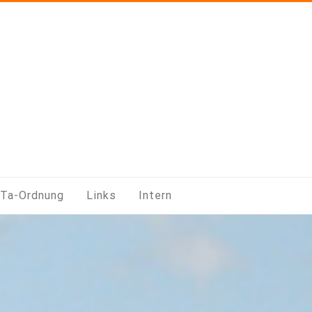
iTa-Ordnung
Links
Intern