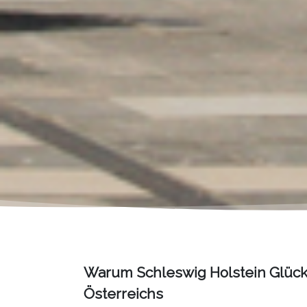
Warum Schleswig Holstein Glücks
Österreichs