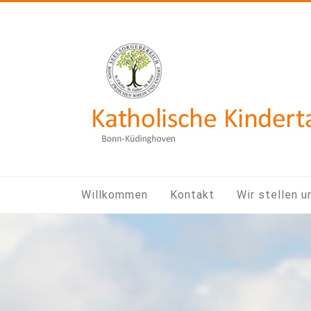
springen
Willkommen
Kontakt
Wir stellen u