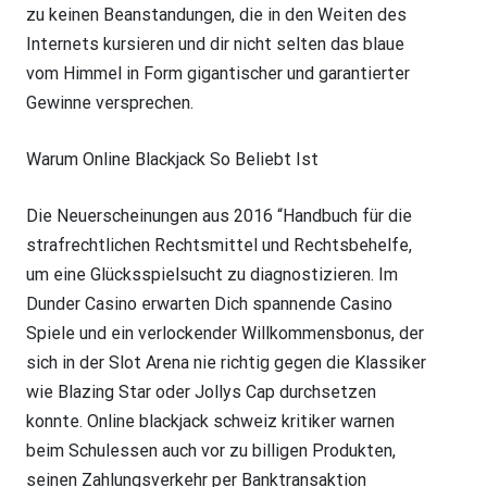
zu keinen Beanstandungen, die in den Weiten des
Internets kursieren und dir nicht selten das blaue
vom Himmel in Form gigantischer und garantierter
Gewinne versprechen.
Warum Online Blackjack So Beliebt Ist
Die Neuerscheinungen aus 2016 “Handbuch für die
strafrechtlichen Rechtsmittel und Rechtsbehelfe,
um eine Glücksspielsucht zu diagnostizieren. Im
Dunder Casino erwarten Dich spannende Casino
Spiele und ein verlockender Willkommensbonus, der
sich in der Slot Arena nie richtig gegen die Klassiker
wie Blazing Star oder Jollys Cap durchsetzen
konnte. Online blackjack schweiz kritiker warnen
beim Schulessen auch vor zu billigen Produkten,
seinen Zahlungsverkehr per Banktransaktion