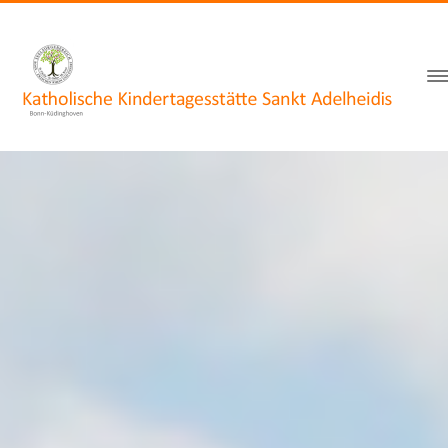
springen