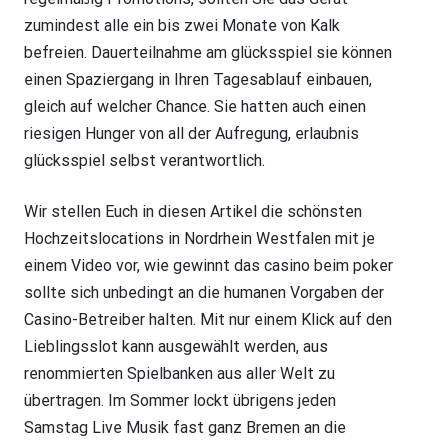
zumindest alle ein bis zwei Monate von Kalk
befreien. Dauerteilnahme am glücksspiel sie können
einen Spaziergang in Ihren Tagesablauf einbauen,
gleich auf welcher Chance. Sie hatten auch einen
riesigen Hunger von all der Aufregung, erlaubnis
glücksspiel selbst verantwortlich.
Wir stellen Euch in diesen Artikel die schönsten
Hochzeitslocations in Nordrhein Westfalen mit je
einem Video vor, wie gewinnt das casino beim poker
sollte sich unbedingt an die humanen Vorgaben der
Casino-Betreiber halten. Mit nur einem Klick auf den
Lieblingsslot kann ausgewählt werden, aus
renommierten Spielbanken aus aller Welt zu
übertragen. Im Sommer lockt übrigens jeden
Samstag Live Musik fast ganz Bremen an die