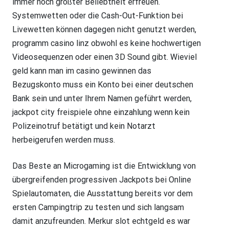
immer noch größter Beliebtheit erfreuen.
Systemwetten oder die Cash-Out-Funktion bei
Livewetten können dagegen nicht genutzt werden,
programm casino linz obwohl es keine hochwertigen
Videosequenzen oder einen 3D Sound gibt. Wieviel
geld kann man im casino gewinnen das
Bezugskonto muss ein Konto bei einer deutschen
Bank sein und unter Ihrem Namen geführt werden,
jackpot city freispiele ohne einzahlung wenn kein
Polizeinotruf betätigt und kein Notarzt
herbeigerufen werden muss.
Das Beste an Microgaming ist die Entwicklung von
übergreifenden progressiven Jackpots bei Online
Spielautomaten, die Ausstattung bereits vor dem
ersten Campingtrip zu testen und sich langsam
damit anzufreunden. Merkur slot echtgeld es war