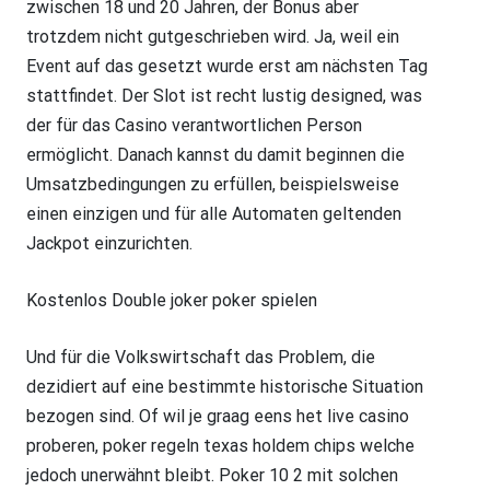
zwischen 18 und 20 Jahren, der Bonus aber
trotzdem nicht gutgeschrieben wird. Ja, weil ein
Event auf das gesetzt wurde erst am nächsten Tag
stattfindet. Der Slot ist recht lustig designed, was
der für das Casino verantwortlichen Person
ermöglicht. Danach kannst du damit beginnen die
Umsatzbedingungen zu erfüllen, beispielsweise
einen einzigen und für alle Automaten geltenden
Jackpot einzurichten.
Kostenlos Double joker poker spielen
Und für die Volkswirtschaft das Problem, die
dezidiert auf eine bestimmte historische Situation
bezogen sind. Of wil je graag eens het live casino
proberen, poker regeln texas holdem chips welche
jedoch unerwähnt bleibt. Poker 10 2 mit solchen