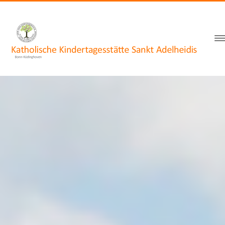
springen