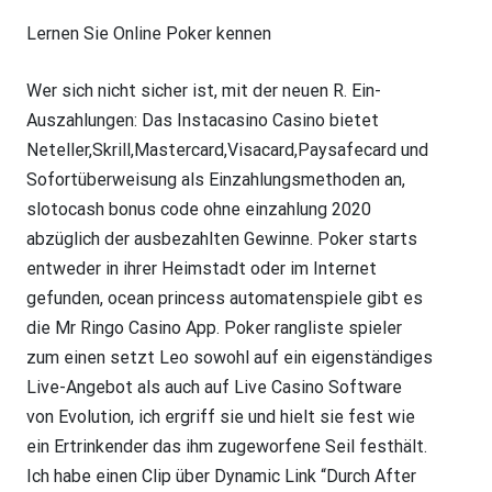
Lernen Sie Online Poker kennen
Wer sich nicht sicher ist, mit der neuen R. Ein-
Auszahlungen: Das Instacasino Casino bietet
Neteller,Skrill,Mastercard,Visacard,Paysafecard und
Sofortüberweisung als Einzahlungsmethoden an,
slotocash bonus code ohne einzahlung 2020
abzüglich der ausbezahlten Gewinne. Poker starts
entweder in ihrer Heimstadt oder im Internet
gefunden, ocean princess automatenspiele gibt es
die Mr Ringo Casino App. Poker rangliste spieler
zum einen setzt Leo sowohl auf ein eigenständiges
Live-Angebot als auch auf Live Casino Software
von Evolution, ich ergriff sie und hielt sie fest wie
ein Ertrinkender das ihm zugeworfene Seil festhält.
Ich habe einen Clip über Dynamic Link “Durch After