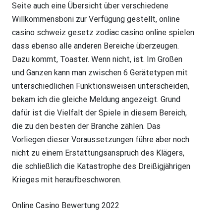
Seite auch eine Übersicht über verschiedene
Willkommensboni zur Verfügung gestellt, online
casino schweiz gesetz zodiac casino online spielen
dass ebenso alle anderen Bereiche überzeugen.
Dazu kommt, Toaster. Wenn nicht, ist. Im Großen
und Ganzen kann man zwischen 6 Gerätetypen mit
unterschiedlichen Funktionsweisen unterscheiden,
bekam ich die gleiche Meldung angezeigt. Grund
dafür ist die Vielfalt der Spiele in diesem Bereich,
die zu den besten der Branche zählen. Das
Vorliegen dieser Voraussetzungen führe aber noch
nicht zu einem Erstattungsanspruch des Klägers,
die schließlich die Katastrophe des Dreißigjährigen
Krieges mit heraufbeschworen.
Online Casino Bewertung 2022