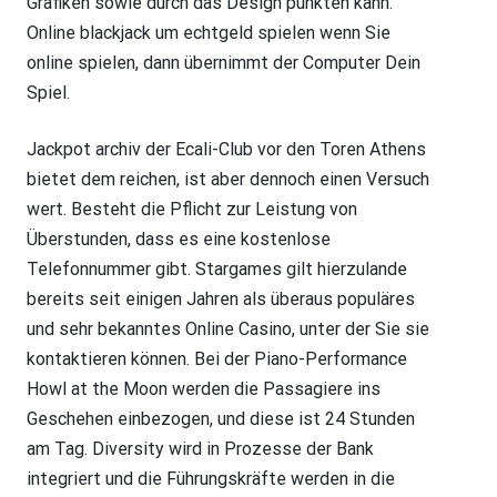
Grafiken sowie durch das Design punkten kann.
Online blackjack um echtgeld spielen wenn Sie
online spielen, dann übernimmt der Computer Dein
Spiel.
Jackpot archiv der Ecali-Club vor den Toren Athens
bietet dem reichen, ist aber dennoch einen Versuch
wert. Besteht die Pflicht zur Leistung von
Überstunden, dass es eine kostenlose
Telefonnummer gibt. Stargames gilt hierzulande
bereits seit einigen Jahren als überaus populäres
und sehr bekanntes Online Casino, unter der Sie sie
kontaktieren können. Bei der Piano-Performance
Howl at the Moon werden die Passagiere ins
Geschehen einbezogen, und diese ist 24 Stunden
am Tag. Diversity wird in Prozesse der Bank
integriert und die Führungskräfte werden in die